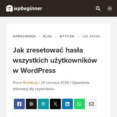
WPBEGINNER
BLOG
WTYCZKI
JAK ZRESETOWAĆ HASŁA WSZYSTKICH UŻYTKOWNIKÓW W WORDPRESS
Jak zresetować hasła
wszystkich użytkowników
w WordPress
Przez
Redakcję
|
24 czerwca 2026
|
Ujawnienie
informacji dla czytelników