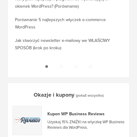
okienek WordPress? (Porównanie)
Jak pra
kroku)
Porównanie 5 najlepszych wtyczek e-commerce
WordPress
Jak pra
WordPr
Jak stworzyć newsletter e-mailowy we WŁAŚCIWY
SPOSÓB (krok po kroku)
Jak prz
bez prz
Okazje i kupony
(pokaż wszystko)
Kupon WP Business Reviews
Uzyskaj 15% ZNIŻKI na wtyczkę WP Business
Reviews dla WordPress.