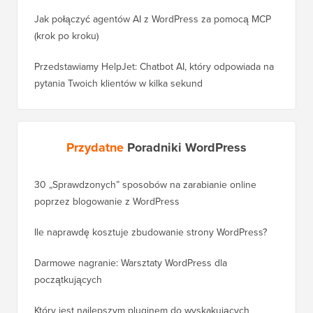
Jak połączyć agentów AI z WordPress za pomocą MCP
(krok po kroku)
Przedstawiamy HelpJet: Chatbot AI, który odpowiada na
pytania Twoich klientów w kilka sekund
Przydatne
Poradniki WordPress
30 „Sprawdzonych” sposobów na zarabianie online
Jak pra
poprzez blogowanie z WordPress
WordPre
Ile naprawdę kosztuje zbudowanie strony WordPress?
Jak pra
bez utr
Darmowe nagranie: Warsztaty WordPress dla
początkujących
Jak prz
pozycji
Który jest najlepszym pluginem do wyskakujących