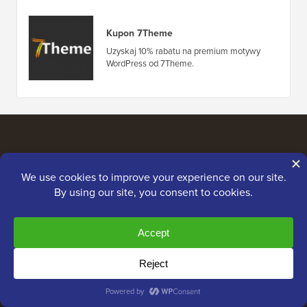
Kupon 7Theme
Uzyskaj 10% rabatu na premium motywy
WordPress od 7Theme.
Linki do strony
O nas
Polityka Prywatności
Standardy Redakcyjne
Warunki Korzystania z
Usługi
Poznaj nasz zespół
redakcyjny
Ujawnienie FTC
Zasoby prasowe i
Nie sprzedawaj moich