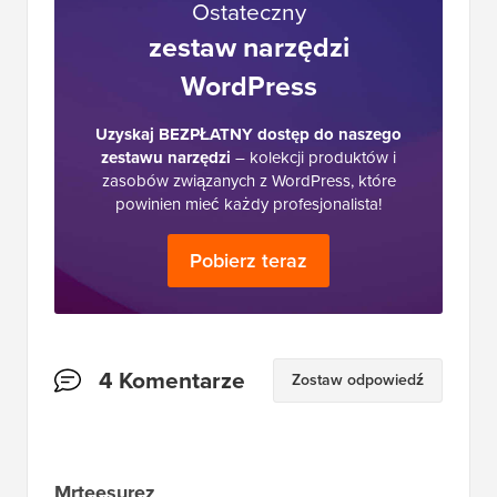
Ostateczny
zestaw narzędzi
WordPress
Uzyskaj BEZPŁATNY dostęp do naszego
zestawu narzędzi
– kolekcji produktów i
zasobów związanych z WordPress, które
powinien mieć każdy profesjonalista!
Pobierz teraz
Interakcje
4 Komentarze
Zostaw odpowiedź
czytelników
Mrteesurez