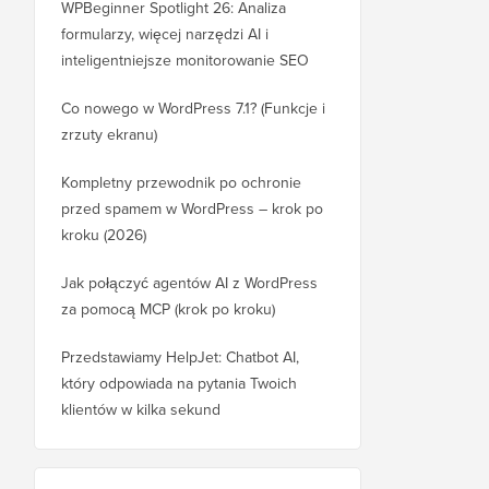
WPBeginner Spotlight 26: Analiza
formularzy, więcej narzędzi AI i
inteligentniejsze monitorowanie SEO
Co nowego w WordPress 7.1? (Funkcje i
zrzuty ekranu)
Kompletny przewodnik po ochronie
przed spamem w WordPress – krok po
kroku (2026)
Jak połączyć agentów AI z WordPress
za pomocą MCP (krok po kroku)
Przedstawiamy HelpJet: Chatbot AI,
który odpowiada na pytania Twoich
klientów w kilka sekund