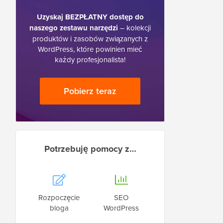
Uzyskaj BEZPŁATNY dostęp do
naszego zestawu narzędzi
– kolekcji
produktów i zasobów związanych z
WordPress, które powinien mieć
każdy profesjonalista!
Pobierz teraz
Potrzebuję pomocy z…
Rozpoczęcie
SEO
bloga
WordPress