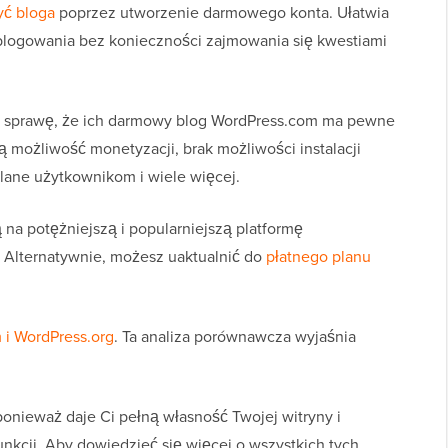
yć bloga
poprzez utworzenie darmowego konta. Ułatwia
blogowania bez konieczności zajmowania się kwestiami
e sprawę, że ich darmowy blog WordPress.com ma pewne
 możliwość monetyzacji, brak możliwości instalacji
tlane użytkownikom i wiele więcej.
na potężniejszą i popularniejszą platformę
 Alternatywnie, możesz uaktualnić do
płatnego planu
 i WordPress.org
. Ta analiza porównawcza wyjaśnia
ponieważ daje Ci pełną własność Twojej witryny i
nkcji. Aby dowiedzieć się więcej o wszystkich tych