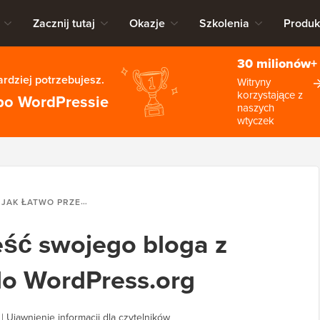
Zacznij tutaj
Okazje
Szkolenia
Produk
30 milionów+
rdziej potrzebujesz.
Witryny
korzystające z
po WordPressie
naszych
wtyczek
JAK ŁATWO PRZENIEŚĆ SWOJEGO BLOGA Z WORDPRESS.COM DO WORDPRESS.ORG
eść swojego bloga z
o WordPress.org
|
Ujawnienie informacji dla czytelników