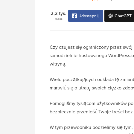
2,2 tys.
Udostępnij
ChatGPT
AKCJE
Czy czujesz się ograniczony przez swój
samodzielnie hostowanego WordPress.or
witryną.
Wielu początkujących odkłada tę zmian
martwić się o utratę swoich ciężko zdo
Pomogliśmy tysiącom użytkowników pomy
bezpiecznie przenieść Twoje treści bez
W tym przewodniku podzielimy się tym,