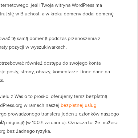
ternetowego, jeśli Twoja witryna WordPress ma
ruj się w Bluehost, a w kroku domeny dodaj domenę
hować tę samą domenę podczas przenoszenia z
raty pozycji w wyszukiwarkach.
otrzebować również dostępu do swojego konta
e posty, strony, obrazy, komentarze i inne dane na
s.
elu z Was o to prosiło, oferujemy teraz bezpłatną
rdPress.org w ramach naszej
bezpłatnej usługi
tego prowadzonego transferu jeden z członków naszego
łą migrację (w 100% za darmo). Oznacza to, że możesz
org bez żadnego ryzyka.