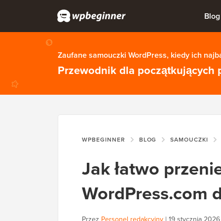
Blog
Zaufane samouczki WordPress, kiedy ich najba
Przewodnik dla początkujących 
WPBEGINNER
BLOG
SAMOUCZKI
Jak łatwo przeni
WordPress.com d
Przez
Personel redakcyjny
|
19 stycznia 2026