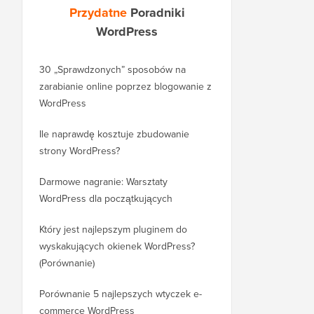
Przydatne
Poradniki
WordPress
30 „Sprawdzonych” sposobów na
Jak prawidłowo przeni
zarabianie online poprzez blogowanie z
bloga z WordPress.co
WordPress
WordPress.org
Ile naprawdę kosztuje zbudowanie
Jak prawidłowo przeni
strony WordPress?
nową domenę bez utr
Darmowe nagranie: Warsztaty
Jak przenieść się z Bl
WordPress dla początkujących
WordPress bez utraty 
rankingu
Który jest najlepszym pluginem do
wyskakujących okienek WordPress?
Jak prawidłowo przejść
(Porównanie)
WordPress (krok po kr
Porównanie 5 najlepszych wtyczek e-
Jak prawidłowo przenie
commerce WordPress
Squarespace do Word