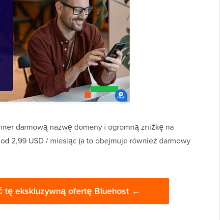
nner darmową nazwę domeny i ogromną zniżkę na
 od 2,99 USD / miesiąc (a to obejmuje również darmowy
ać tę ekskluzywną ofertę Bluehost ←