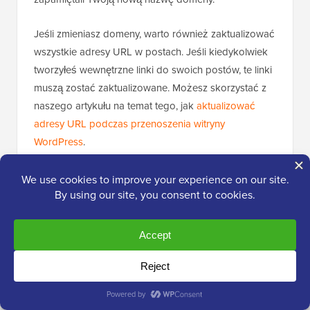
Jeśli zmieniasz domeny, warto również zaktualizować
wszystkie adresy URL w postach. Jeśli kiedykolwiek
tworzyłeś wewnętrzne linki do swoich postów, te linki
muszą zostać zaktualizowane. Możesz skorzystać z
naszego artykułu na temat tego, jak
aktualizować
adresy URL podczas przenoszenia witryny
WordPress
.
Jeśli masz niestandardową domenę w
WordPress.com, nie musisz się martwić. Po prostu
zmień rekord DNS
na swojego hosta, a zachowasz
wszystkie korzyści SEO.
Samouczek wideo
Potrzebujesz zobaczyć proces w jeszcze większym