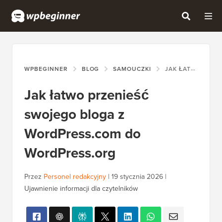
WPBEGINNER
BLOG
SAMOUCZKI
JAK ŁATWO PRZENIEŚĆ SWOJEGO BLOGA Z WORDPRESS.COM DO WORDPRESS.ORG
Jak łatwo przenieść
swojego bloga z
WordPress.com do
WordPress.org
Przez
Personel redakcyjny
|
19 stycznia 2026
|
Ujawnienie informacji dla czytelników