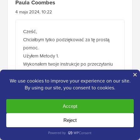
Paula Coombes
4 maja 2024, 10:22
Cześć,
Chciałbym tylko podziękować za tę prostą
pomoc.
Użyłem Metody 1.
Wykonałem twoje instrukcje po przeczytaniu
wszystkiego co najmniej 3 razy i po raz
pierwszy w historii mój stan zdrowia WP nie
ma żadnych problemów!!
Jeszcze raz dziękuję.
Odpowiedz