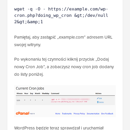
wget -q -O - https://example.com/wp-
cron.php?doing_wp_cron &gt;/dev/null 
2&gt;&amp;1
Pamiętaj, aby zastąpić „example.com” adresem URL
swojej witryny.
Po wykonaniu tej czynności kliknij przycisk „Dodaj
nowy Cron Job”, a zobaczysz nowy cron job dodany
do listy poniżej.
WordPress będzie teraz sprawdzał i uruchamiał