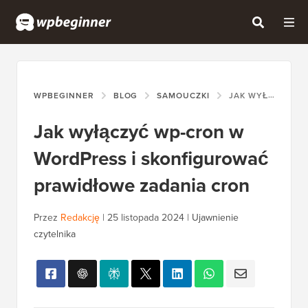
WPBEGINNER
BLOG
SAMOUCZKI
JAK WYŁĄCZYĆ WP-CRON W WORDPRESS I SKONFIGUROWAĆ PRAWIDŁOWE ZADANIA CRON
Jak wyłączyć wp-cron w
WordPress i skonfigurować
prawidłowe zadania cron
Przez
Redakcję
|
25 listopada 2024
|
Ujawnienie
czytelnika