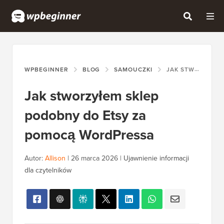
WPBEGINNER
BLOG
SAMOUCZKI
JAK STWORZYŁEM SKLEP PODOBNY DO ETSY ZA POMOCĄ WORDPRESSA
Jak stworzyłem sklep
podobny do Etsy za
pomocą WordPressa
Autor:
Allison
|
26 marca 2026
|
Ujawnienie informacji
dla czytelników