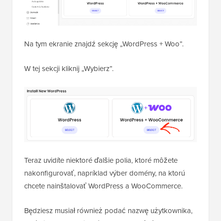
Na tym ekranie znajdź sekcję „WordPress + Woo”.
W tej sekcji kliknij „Wybierz”.
Teraz uvidíte niektoré ďalšie polia, ktoré môžete
nakonfigurovať, napríklad výber domény, na ktorú
chcete nainštalovať WordPress a WooCommerce.
Będziesz musiał również podać nazwę użytkownika,