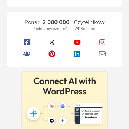
Główny
Ponad
2 000 000+
Czytelników
pasek
Pobierz świeże treści z WPBeginner
boczny