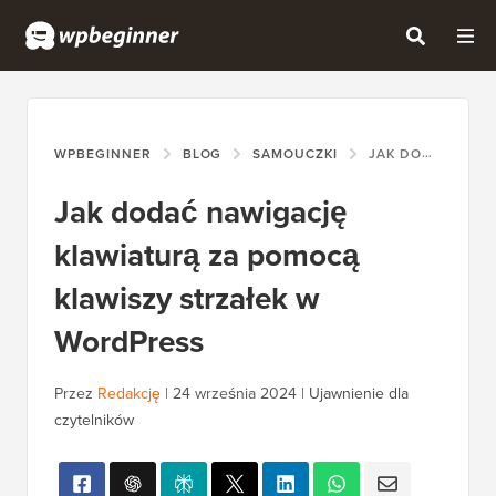
WPBEGINNER
BLOG
SAMOUCZKI
JAK DODAĆ NAWIGACJĘ KLAWIATURĄ ZA POMOCĄ KLAWISZY STRZAŁEK W WORDPRESS
Jak dodać nawigację
klawiaturą za pomocą
klawiszy strzałek w
WordPress
Przez
Redakcję
|
24 września 2024
|
Ujawnienie dla
czytelników