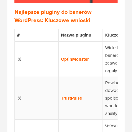
Najlepsze pluginy do banerów
WordPress: Kluczowe wnioski
#
Nazwa pluginu
Kluczowe fun
Wiele typów
banerów i
🥇
OptinMonster
zaawansowa
reguły target
Powiadomieni
dowodzie
🥈
TrustPulse
społecznym z
wbudowaną
analityką
Główne sieci