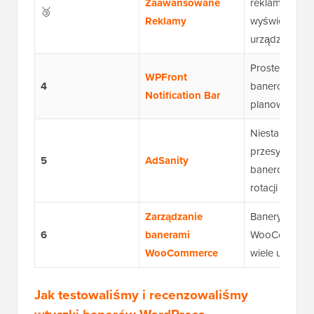
Zaawansowane
reklamowe, o
🥉
Reklamy
wyświetlania
urządzenia
Proste tworze
WPFront
4
banerów i
Notification Bar
planowanie d
Niestandard
przesyłanie
5
AdSanity
banerów i fun
rotacji reklam
Zarządzanie
Banery
6
banerami
WooCommerc
WooCommerce
wiele umiejsc
Jak testowaliśmy i recenzowaliśmy