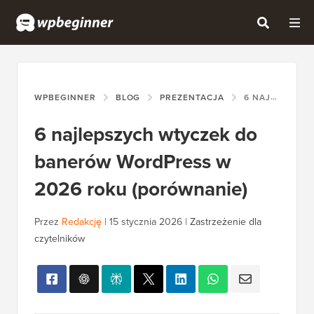
WPBEGINNER
BLOG
PREZENTACJA
6 NAJLEPSZYCH WTYCZEK DO BANERÓW WORDPRESS W 2026 ROKU (PORÓWNANIE)
6 najlepszych wtyczek do
banerów WordPress w
2026 roku (porównanie)
Przez
Redakcję
|
15 stycznia 2026
|
Zastrzeżenie dla
czytelników