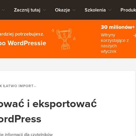
Zacznij tutaj
Okazje
Szkolenia
Produk
30 milionów+
rdziej potrzebujesz.
Witryny
korzystające z
po WordPressie
naszych
wtyczek
WO IMPORTOWAĆ I EKSPORTOWAĆ UŻYTKOWNIKÓW WORDPRESS
tować i eksportować
ordPress
e informacji dla czytelników