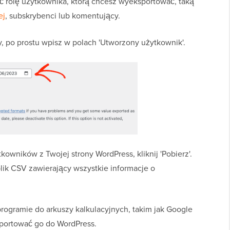
ć rolę użytkownika, którą chcesz wyeksportować, taką
ej
, subskrybenci lub komentujący.
, po prostu wpisz w polach 'Utworzony użytkownik'.
owników z Twojej strony WordPress, kliknij 'Pobierz'.
lik CSV zawierający wszystkie informacje o
ogramie do arkuszy kalkulacyjnych, takim jak Google
mportować go do WordPress.