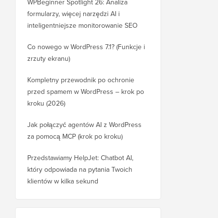
WPBeginner Spotlight 26: Analiza
formularzy, więcej narzędzi AI i
inteligentniejsze monitorowanie SEO
Co nowego w WordPress 7.1? (Funkcje i
zrzuty ekranu)
Kompletny przewodnik po ochronie
przed spamem w WordPress – krok po
kroku (2026)
Jak połączyć agentów AI z WordPress
za pomocą MCP (krok po kroku)
Przedstawiamy HelpJet: Chatbot AI,
który odpowiada na pytania Twoich
klientów w kilka sekund