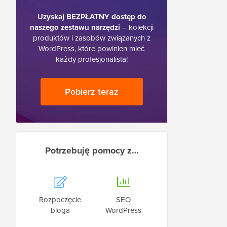
Uzyskaj BEZPŁATNY dostęp do
naszego zestawu narzędzi
– kolekcji
produktów i zasobów związanych z
WordPress, które powinien mieć
każdy profesjonalista!
Pobierz teraz
Potrzebuję pomocy z…
Rozpoczęcie
SEO
bloga
WordPress