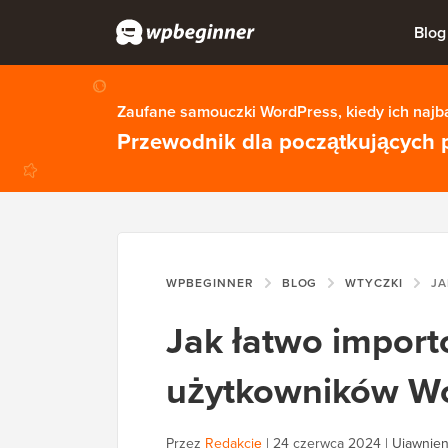
Blog
Zaufane samouczki WordPress, kiedy ich najba
Przewodnik dla początkujących 
WPBEGINNER
BLOG
WTYCZKI
JAK ŁAT
Jak łatwo impor
użytkowników W
Przez
Redakcję
|
24 czerwca 2024
|
Ujawnieni