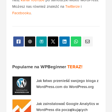
Jeśli podobał Ci się ten artykuł, zasubskrybuj
nasz
kanał YouTube
po samouczki wideo WordPress.
Możesz nas również znaleźć na
Twitterze
i
Facebooku
.
Popularne na WPBeginner
TERAZ!
Jak łatwo przenieść swojego bloga z
WordPress.com do WordPress.org