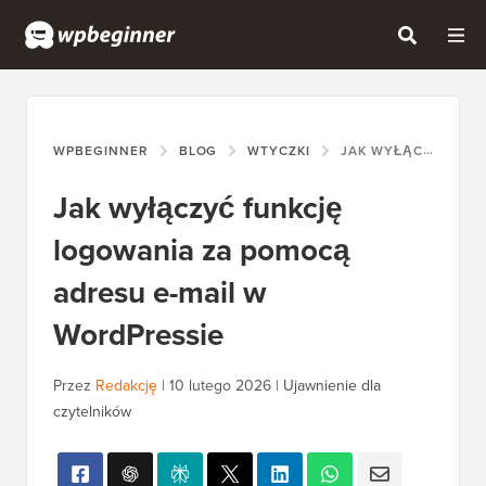
WPBEGINNER
BLOG
WTYCZKI
JAK WYŁĄCZYĆ FUNKCJĘ LOGOWANIA ZA POMOCĄ ADRESU E-MAIL W WORDPRESSIE
Jak wyłączyć funkcję
logowania za pomocą
adresu e-mail w
WordPressie
Przez
Redakcję
|
10 lutego 2026
|
Ujawnienie dla
czytelników