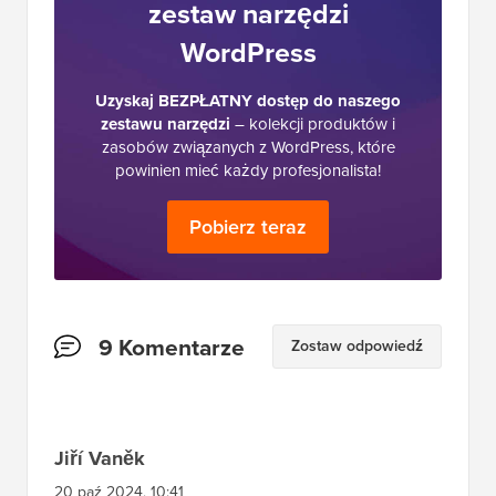
Ostateczny
zestaw narzędzi
WordPress
Uzyskaj BEZPŁATNY dostęp do naszego
zestawu narzędzi
– kolekcji produktów i
zasobów związanych z WordPress, które
powinien mieć każdy profesjonalista!
Pobierz teraz
Interakcje
9 Komentarze
Zostaw odpowiedź
czytelników