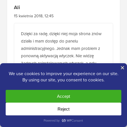
Ali
15 kwietnia 2018, 12:45
Dzięki za radę, dzięki niej moja strona znów
działa i mam dostęp do panelu
administracyjnego. Jednak mam problem z
ponowną aktywacją wtyczek. Nie widzę
żadnych zainstalowanych wtyczek, a gdy
próbuję je zainstalować ponownie, otrzymuję
komunikat „nie można utworzyć katalogu”
Jakieś pomysły?
Jeszcze raz dziękuję,
Ali
Odpowiedz