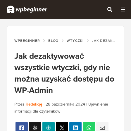
WPBEGINNER
BLOG
WTYCZKI
JAK DEZAKTYWOWAĆ WSZYSTKIE WTYCZKI, GDY NIE MOŻNA UZYSKAĆ DOSTĘPU DO WP-ADMIN
Jak dezaktywować
wszystkie wtyczki, gdy nie
można uzyskać dostępu do
WP-Admin
Przez
Redakcję
|
28 października 2024
|
Ujawnienie
informacji dla czytelników