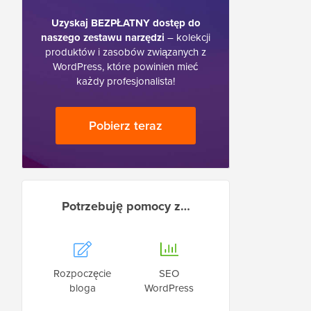
Uzyskaj BEZPŁATNY dostęp do
naszego zestawu narzędzi
– kolekcji
produktów i zasobów związanych z
WordPress, które powinien mieć
każdy profesjonalista!
Pobierz teraz
Potrzebuję pomocy z…
Rozpoczęcie
SEO
bloga
WordPress