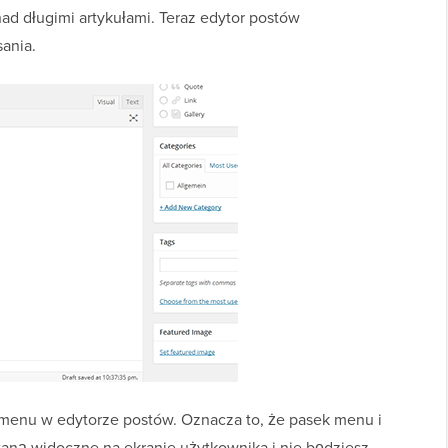
nad długimi artykułami. Teraz edytor postów
ania.
 menu w edytorze postów. Oznacza to, że pasek menu i
aną widoczne na ekranie użytkownika i nie będziesz