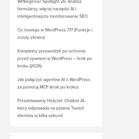
WPBeginner Spotlight 26: Analiza
formularzy, więcej narzędzi AI i
inteligentniejsze monitorowanie SEO
Co nowego w WordPress 7.1? (Funkcje i
zrzuty ekranu)
Kompletny przewodnik po ochronie
przed spamem w WordPress – krok po
kroku (2026)
Jak połączyć agentów AI z WordPress
za pomocą MCP (krok po kroku)
Przedstawiamy HelpJet: Chatbot AI,
który odpowiada na pytania Twoich
klientów w kilka sekund