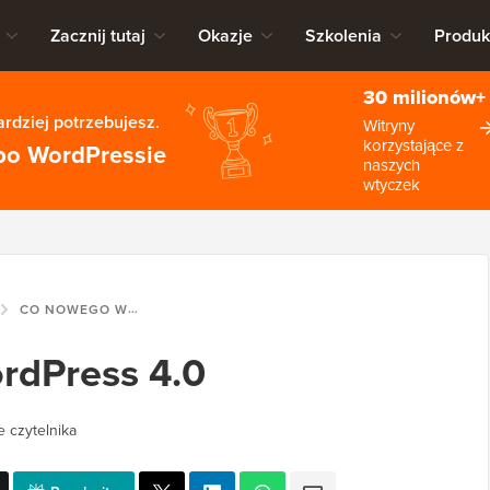
Zacznij tutaj
Okazje
Szkolenia
Produk
30 milionów+
rdziej potrzebujesz.
Witryny
korzystające z
po WordPressie
naszych
wtyczek
CO NOWEGO W WORDPRESS 4.0
dPress 4.0
e czytelnika