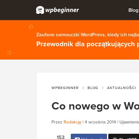
Blog
Zaufane samouczki WordPress, kiedy ich najba
Przewodnik dla początkujących 
WPBEGINNER
BLOG
AKTUALNOŚCI
Co nowego w Wor
Przez
Redakcję
|
4 września 2014
|
Ujawnieni
153