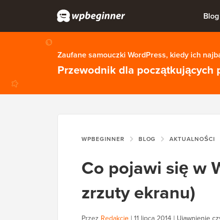
Blog
Zaufane samouczki WordPress, kiedy ich najba
Przewodnik dla początkujących 
WPBEGINNER
BLOG
AKTUALNOŚCI
Co pojawi się w W
zrzuty ekranu)
Przez
Redakcję
|
11 lipca 2014
|
Ujawnienie cz