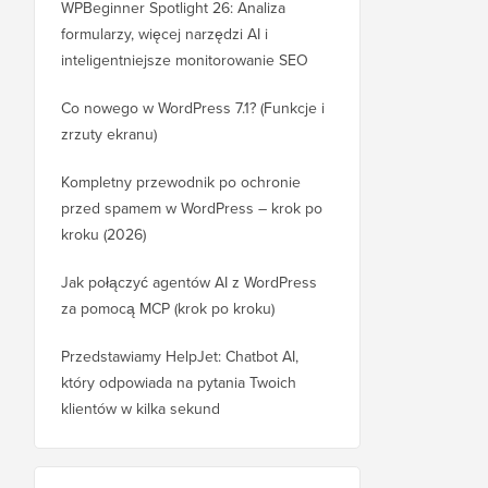
WPBeginner Spotlight 26: Analiza
formularzy, więcej narzędzi AI i
inteligentniejsze monitorowanie SEO
Co nowego w WordPress 7.1? (Funkcje i
zrzuty ekranu)
Kompletny przewodnik po ochronie
przed spamem w WordPress – krok po
kroku (2026)
Jak połączyć agentów AI z WordPress
za pomocą MCP (krok po kroku)
Przedstawiamy HelpJet: Chatbot AI,
który odpowiada na pytania Twoich
klientów w kilka sekund