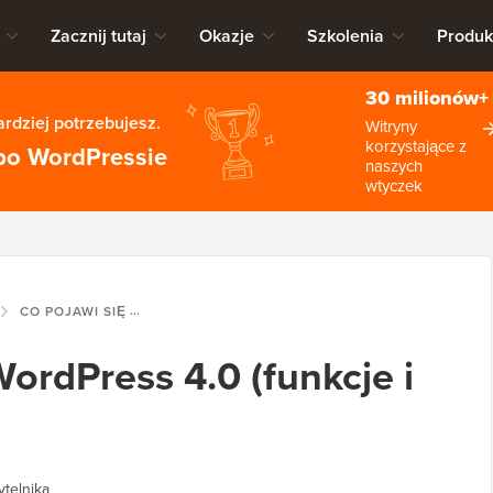
Zacznij tutaj
Okazje
Szkolenia
Produk
30 milionów+
rdziej potrzebujesz.
Witryny
korzystające z
po WordPressie
naszych
wtyczek
CO POJAWI SIĘ W WORDPRESS 4.0 (FUNKCJE I ZRZUTY EKRANU)
ordPress 4.0 (funkcje i
ytelnika