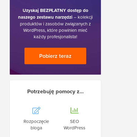
Uzyskaj BEZPŁATNY dostęp do
naszego zestawu narzędzi
– kolekcji
produktów i zasobów związanych z
WordPress, które powinien mieć
każdy profesjonalista!
Pobierz teraz
Potrzebuję pomocy z…
Rozpoczęcie
SEO
bloga
WordPress