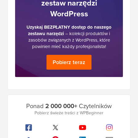
zestaw narzędzi
WordPress
Uzyskaj BEZPŁATNY dostęp do naszego
zestawu narzędzi
– kolekcji produktów i
zasobów związanych z WordPress, które
powinien mieć każdy profesjonalista!
Pobierz teraz
Główny
Ponad
2 000 000+
Czytelników
pasek
Pobierz świeże treści z WPBeginner
boczny