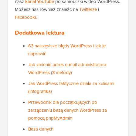
Jeśli podobał Ci się ten artykuł, zasubskrybuj
nasz
kanał YouTube
po samouczki wideo WordPress.
Możesz nas również znaleźć na
Twitterze
i
Facebooku
.
Dodatkowa lektura
63 najczęstsze błędy WordPress i jak je
naprawić
Jak zmienić adres e-mail administratora
WordPress (3 metody)
Jak WordPress faktycznie działa za kulisami
(infografika)
Przewodnik dla początkujących po
zarządzaniu bazą danych WordPress za
pomocą phpMyAdmin
Baza danych