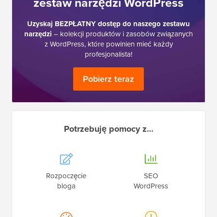
zestaw narzędzi WordPress
Uzyskaj BEZPŁATNY dostęp do naszego zestawu
narzędzi
– kolekcji produktów i zasobów związanych
z WordPress, które powinien mieć każdy
profesjonalista!
Pobierz teraz
Potrzebuję pomocy z…
Rozpoczęcie
SEO
bloga
WordPress