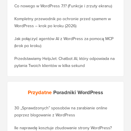
Co nowego w WordPress 7.1? (Funkcje i zrzuty ekranu)
Kompletny przewodnik po ochronie przed spamem w
WordPress – krok po kroku (2026)
Jak połączyć agentów AI z WordPress za pomocą MCP
(krok po kroku)
Przedstawiamy HelpJet: Chatbot AI, który odpowiada na
pytania Twoich klientów w kilka sekund
Przydatne
Poradniki WordPress
30 „Sprawdzonych” sposobów na zarabianie online
Jak pra
poprzez blogowanie z WordPress
WordPre