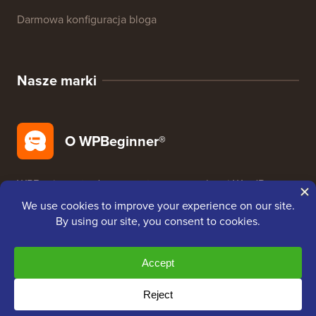
Bezpieczeństwo WordPress
Darmowa konfiguracja bloga
Nasze marki
O WPBeginner®
WPBeginner to darmowa strona z zasobami WordPress
dla początkujących. WPBeginner został założony w
lipcu 2009 roku przez
Syeda Balkhi
. Głównym celem
tej strony jest dostarczanie wysokiej jakości
samouczków WordPress i innych zasobów
szkoleniowych, aby pomóc ludziom nauczyć się