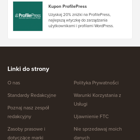
Kupon ProfilePress
Uzyskaj 20% zniżki na ProfilePress,
najlepszą wtyczkę do zarządzania
użytkownikami i profilami WordPress.
Linki do strony
O nas
Polityka Prywatności
Standardy Redakcyjne
Warunki Korzystania z
Usługi
Poznaj nasz zespół
redakcyjny
Ujawnienie FTC
Zasoby prasowe i
Nie sprzedawaj moich