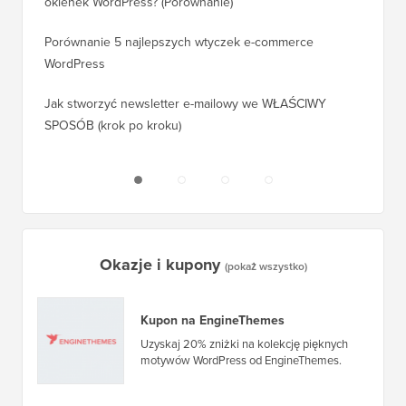
Który jest najlepszym pluginem do wyskakujących
okienek WordPress? (Porównanie)
Jak pra
kroku)
Porównanie 5 najlepszych wtyczek e-commerce
WordPress
Jak pra
WordPr
Jak stworzyć newsletter e-mailowy we WŁAŚCIWY
SPOSÓB (krok po kroku)
Jak prz
bez prz
Okazje i kupony
(pokaż wszystko)
Kupon na EngineThemes
Uzyskaj 20% zniżki na kolekcję pięknych
motywów WordPress od EngineThemes.