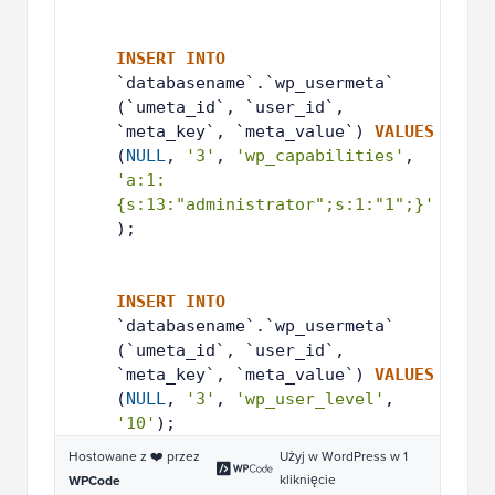
2
3
4
INSERT
INTO
`databasename`.`wp_usermeta` 
(`umeta_id`, `user_id`, 
`meta_key`, `meta_value`) 
VALUES
(
NULL
, 
'3'
, 
'wp_capabilities'
, 
'a:1:
{s:13:"administrator";s:1:"1";}'
);
5
6
7
INSERT
INTO
`databasename`.`wp_usermeta` 
(`umeta_id`, `user_id`, 
`meta_key`, `meta_value`) 
VALUES
(
NULL
, 
'3'
, 
'wp_user_level'
, 
'10'
);
Hostowane z ❤️ przez
Użyj w WordPress w 1