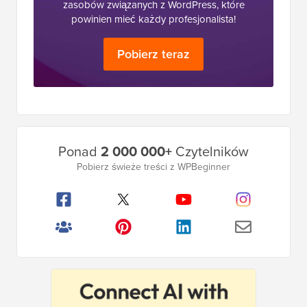
zestawu narzędzi
– kolekcji produktów i
zasobów związanych z WordPress, które
powinien mieć każdy profesjonalista!
Pobierz teraz
Główny
Ponad
2 000 000+
Czytelników
pasek
Pobierz świeże treści z WPBeginner
boczny