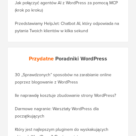
Jak połączyć agentów AI z WordPress za pomocą MCP
(krok po kroku)
Przedstawiamy HelpJet: Chatbot AI, który odpowiada na
pytania Twoich klientów w kilka sekund
Przydatne
Poradniki WordPress
30 „Sprawdzonych” sposobów na zarabianie online
Jak pra
poprzez blogowanie z WordPress
WordPre
Ile naprawdę kosztuje zbudowanie strony WordPress?
Jak pra
bez utr
Darmowe nagranie: Warsztaty WordPress dla
początkujących
Jak prz
pozycji