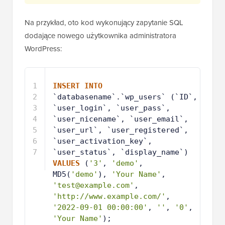
Na przykład, oto kod wykonujący zapytanie SQL
dodające nowego użytkownika administratora
WordPress:
1
INSERT
INTO
`databasename`.`wp_users` (`ID`, 
`user_login`, `user_pass`, 
`user_nicename`, `user_email`, 
`user_url`, `user_registered`, 
`user_activation_key`, 
`user_status`, `display_name`) 
VALUES
(
'3'
, 
'demo'
, 
MD5(
'demo'
), 
'Your Name'
, 
'test@example.com'
, 
'http://www.example.com/'
, 
'2022-09-01 00:00:00'
, 
''
, 
'0'
, 
'Your Name'
);