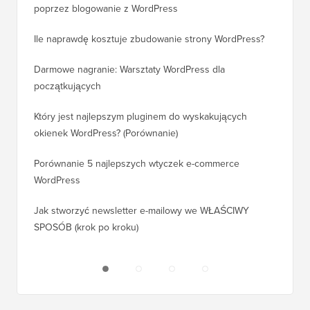
poprzez blogowanie z WordPress
WordPre
Ile naprawdę kosztuje zbudowanie strony WordPress?
Jak pra
bez utr
Darmowe nagranie: Warsztaty WordPress dla
początkujących
Jak prz
pozycji
Który jest najlepszym pluginem do wyskakujących
okienek WordPress? (Porównanie)
Jak pra
kroku)
Porównanie 5 najlepszych wtyczek e-commerce
WordPress
Jak pra
WordPr
Jak stworzyć newsletter e-mailowy we WŁAŚCIWY
SPOSÓB (krok po kroku)
Jak prz
bez prz