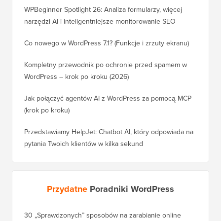
WPBeginner Spotlight 26: Analiza formularzy, więcej
narzędzi AI i inteligentniejsze monitorowanie SEO
Co nowego w WordPress 7.1? (Funkcje i zrzuty ekranu)
Kompletny przewodnik po ochronie przed spamem w
WordPress – krok po kroku (2026)
Jak połączyć agentów AI z WordPress za pomocą MCP
(krok po kroku)
Przedstawiamy HelpJet: Chatbot AI, który odpowiada na
pytania Twoich klientów w kilka sekund
Przydatne
Poradniki WordPress
30 „Sprawdzonych” sposobów na zarabianie online
Jak pra