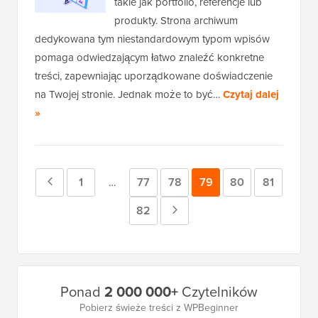
takie jak portfolio, referencje lub
produkty. Strona archiwum
dedykowana tym niestandardowym typom wpisów
pomaga odwiedzającym łatwo znaleźć konkretne
treści, zapewniając uporządkowane doświadczenie
na Twojej stronie. Jednak może to być…
Czytaj dalej
»
Poprzednia
Strona
1
Strona
77
Strona
78
Strona
79
Strona
80
Strona
81
Strony
…
tymczasowe
strona
Strona
82
Następna
pominięte
strona
Główny
Ponad
2 000 000+
Czytelników
pasek
Pobierz świeże treści z WPBeginner