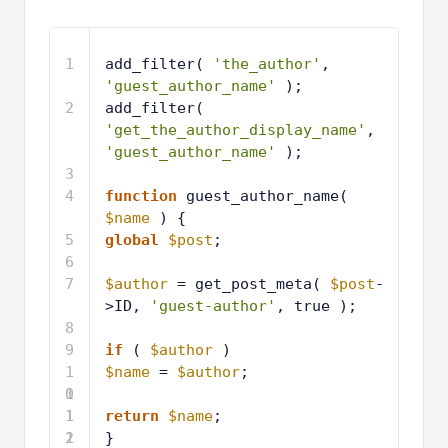
1
add_filter( 
'the_author'
, 
'guest_author_name'
);
2
add_filter( 
'get_the_author_display_name'
, 
'guest_author_name'
);
3
4
function
guest_author_name( 
$name
) {
5
global
$post
;
6
7
$author
= get_post_meta( 
$post
-
>ID, 
'guest-author'
, true );
8
9
if
( 
$author
)
1
$name
= 
$author
;
0
1
1
1
return
$name
;
2
1
}