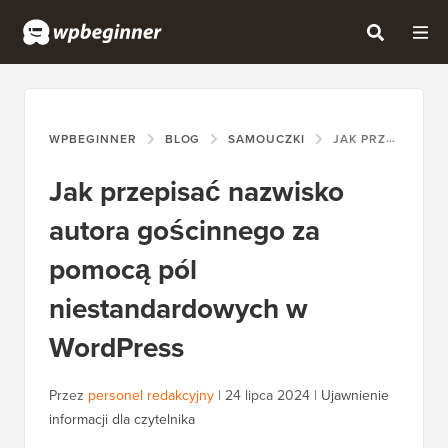
WPBEGINNER
BLOG
SAMOUCZKI
JAK PRZEPISAĆ NAZWISKO AUTORA GOŚCINNEGO ZA POMOCĄ PÓL NIESTANDARDOWYCH W WORDPRESS
Jak przepisać nazwisko
autora gościnnego za
pomocą pól
niestandardowych w
WordPress
Przez
personel redakcyjny
|
24 lipca 2024
|
Ujawnienie
informacji dla czytelnika