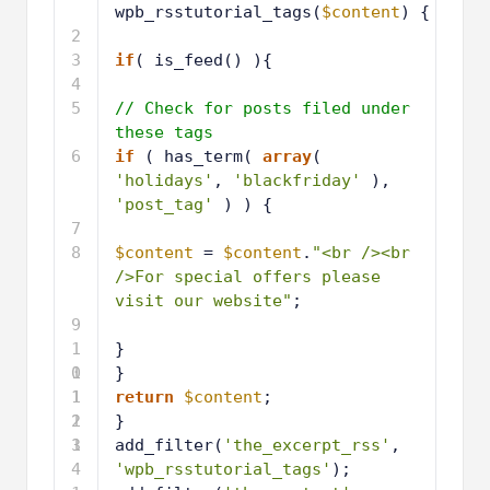
wpb_rsstutorial_tags(
$content
) {
2
3
if
( is_feed() ){
4
5
// Check for posts filed under 
these tags
6
if
( has_term( 
array
( 
'holidays'
, 
'blackfriday'
), 
'post_tag'
) ) {
7
8
$content
= 
$content
.
"<br /><br 
/>For special offers please 
visit our website"
; 
9
1
}
0
1
}
1
1
return
$content
;
2
1
}
3
1
add_filter(
'the_excerpt_rss'
, 
4
'wpb_rsstutorial_tags'
);