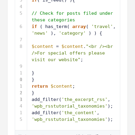
4
5
// Check for posts filed under 
these categories
6
if
( has_term( 
array
( 
'travel'
, 
'news'
), 
'category'
) ) {
7
8
$content
= 
$content
.
"<br /><br 
/>For special offers please 
visit our website"
; 
9
1
}
0
1
}
1
1
return
$content
;
2
1
}
3
1
add_filter(
'the_excerpt_rss'
, 
4
'wpb_rsstutorial_taxonomies'
);
1
add_filter(
'the_content'
, 
5
'wpb_rsstutorial_taxonomies'
);