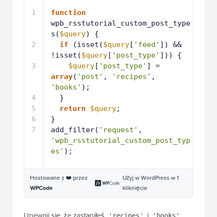
1
function
wpb_rsstutorial_custom_post_type
s(
$query
) {
2
if
(isset(
$query
[
'feed'
]) && 
!isset(
$query
[
'post_type'
])) {
3
$query
[
'post_type'
] = 
array
(
'post'
, 
'recipes'
, 
'books'
);
4
}
5
return
$query
;
6
}
7
add_filter(
'request'
, 
'wpb_rsstutorial_custom_post_typ
es'
);
Hostowane z ❤️ przez
Użyj w WordPress w 1
WPCode
kliknięcie
Upewnij się, że zastąpiłeś
i
'recipes'
'books'