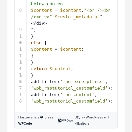
below content
8
$content
= 
$content
.
"<br /><br 
/><div>"
.
$custom_metadata
."
</div>
9
";
1
}
0
1
else
{
1
1
$content
= 
$content
;
2
1
}
3
1
}
4
1
return
$content
;
5
1
}
6
1
add_filter(
'the_excerpt_rss'
, 
7
'wpb_rsstutorial_customfield'
);
1
add_filter(
'the_content'
, 
8
'wpb_rsstutorial_customfield'
);
Hostowane z ❤️ przez
Użyj w WordPress w 1
WPCode
kliknięcie