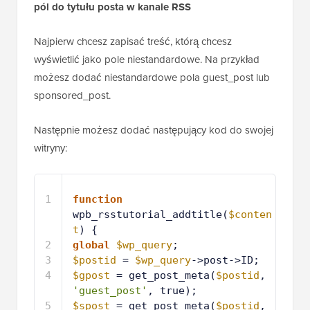
pól do tytułu posta w kanale RSS
Najpierw chcesz zapisać treść, którą chcesz
wyświetlić jako pole niestandardowe. Na przykład
możesz dodać niestandardowe pola guest_post lub
sponsored_post.
Następnie możesz dodać następujący kod do swojej
witryny:
1
function
wpb_rsstutorial_addtitle(
$conten
t
) {
2
global
$wp_query
;
3
$postid
= 
$wp_query
->post->ID;
4
$gpost
= get_post_meta(
$postid
, 
'guest_post'
, true);
5
$spost
= get_post_meta(
$postid
, 