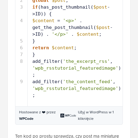
2
global
$post
;
3
if
(has_post_thumbnail(
$post
-
>ID)) {
4
$content
= 
'<p>'
. 
get_the_post_thumbnail(
$post
-
>ID) . 
'</p>'
. 
$content
;
5
}
6
return
$content
;
7
}
8
add_filter(
'the_excerpt_rss'
, 
'wpb_rsstutorial_featuredimage'
)
;
9
add_filter(
'the_content_feed'
, 
'wpb_rsstutorial_featuredimage'
)
;
Hostowane z ❤️ przez
Użyj w WordPress w 1
WPCode
kliknięcie
Ten kod po prostu sprawdza, czy post ma miniaturę