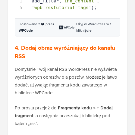
1
add_filter(
'the_content'
, 
5
'wpb_rsstutorial_tags'
);
Hostowane z ❤️ przez
Użyj w WordPress w 1
WPCode
kliknięcie
4. Dodaj obraz wyróżniający do kanału
RSS
Domyślnie Twój kanał RSS WordPress nie wyświetla
wyróżnionych obrazów dla postów. Możesz je łatwo
dodać, używając fragmentu kodu zawartego w
bibliotece WPCode.
Po prostu przejdź do
Fragmenty kodu » + Dodaj
fragment
, a następnie przeszukaj bibliotekę pod
kątem „rss”.