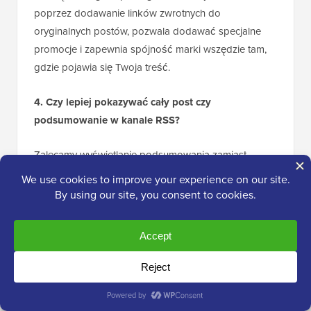
poprzez dodawanie linków zwrotnych do
oryginalnych postów, pozwala dodawać specjalne
promocje i zapewnia spójność marki wszędzie tam,
gdzie pojawia się Twoja treść.
4. Czy lepiej pokazywać cały post czy
podsumowanie w kanale RSS?
Zalecamy wyświetlanie podsumowania zamiast
pełnego posta. Zachęca to subskrybentów do
odwiedzenia Twojej strony internetowej w celu
przeczytania pełnego artykułu, co zwiększa liczbę
wyświetleń stron i pomaga w SEO. Możesz zmienić to
ustawienie w WordPressie w sekcji
Ustawienia »
Czytanie
.
5. Czy kanały RSS są nadal istotne?