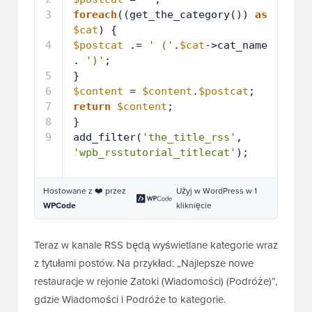
3
foreach
((get_the_category()) 
as
$cat
) {
4
$postcat
.= 
' ('
.
$cat
->cat_name 
. 
')'
;
5
}
6
$content
= 
$content
.
$postcat
;
7
return
$content
;
8
}
9
add_filter(
'the_title_rss'
, 
'wpb_rsstutorial_titlecat'
);
Hostowane z ❤️ przez
Użyj w WordPress w 1
WPCode
kliknięcie
Teraz w kanale RSS będą wyświetlane kategorie wraz
z tytułami postów. Na przykład: „Najlepsze nowe
restauracje w rejonie Zatoki (Wiadomości) (Podróże)”,
gdzie Wiadomości i Podróże to kategorie.