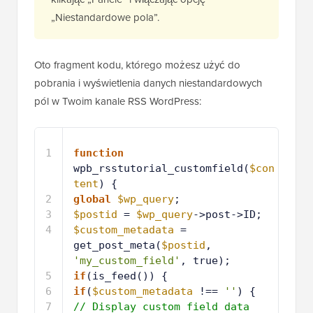
„Niestandardowe pola”.
Oto fragment kodu, którego możesz użyć do
pobrania i wyświetlenia danych niestandardowych
pól w Twoim kanale RSS WordPress:
1
function
wpb_rsstutorial_customfield(
$con
tent
) {
2
global
$wp_query
;
3
$postid
= 
$wp_query
->post->ID;
4
$custom_metadata
= 
get_post_meta(
$postid
, 
'my_custom_field'
, true);
5
if
(is_feed()) {
6
if
(
$custom_metadata
!== 
''
) {
7
// Display custom field data 