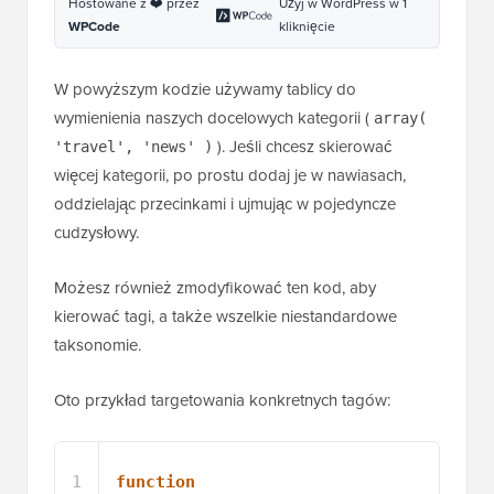
Hostowane z ❤️ przez
Użyj w WordPress w 1
WPCode
kliknięcie
W powyższym kodzie używamy tablicy do
wymienienia naszych docelowych kategorii (
array(
). Jeśli chcesz skierować
'travel', 'news' )
więcej kategorii, po prostu dodaj je w nawiasach,
oddzielając przecinkami i ujmując w pojedyncze
cudzysłowy.
Możesz również zmodyfikować ten kod, aby
kierować tagi, a także wszelkie niestandardowe
taksonomie.
Oto przykład targetowania konkretnych tagów:
1
function