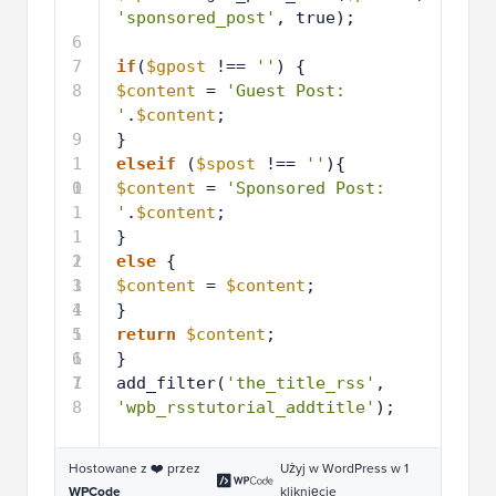
'sponsored_post'
, true);
6
7
if
(
$gpost
!== 
''
) {
8
$content
= 
'Guest Post: 
'
.
$content
;
9
}
1
elseif
(
$spost
!== 
''
){
0
1
$content
= 
'Sponsored Post: 
1
'
.
$content
;
1
}
2
1
else
{
3
1
$content
= 
$content
;
4
1
}
5
1
return
$content
;
6
1
}
7
1
add_filter(
'the_title_rss'
, 
8
'wpb_rsstutorial_addtitle'
);
Hostowane z ❤️ przez
Użyj w WordPress w 1
WPCode
kliknięcie