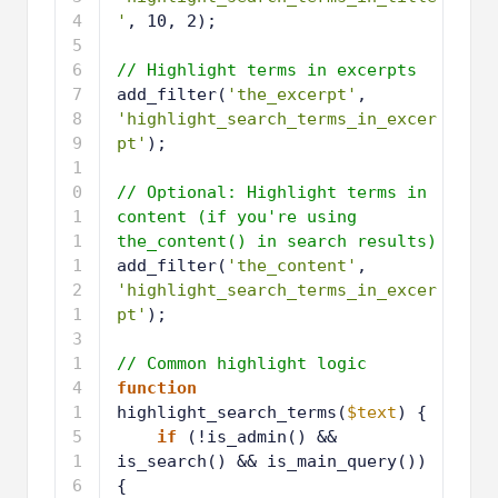
'
, 10, 2);
3
4
// Highlight terms in excerpts
5
add_filter(
'the_excerpt'
, 
'highlight_search_terms_in_excer
pt'
);
6
7
// Optional: Highlight terms in 
content (if you're using 
the_content() in search results)
8
add_filter(
'the_content'
, 
'highlight_search_terms_in_excer
pt'
);
9
1
// Common highlight logic
0
1
function
1
highlight_search_terms(
$text
) {
1
if
(!is_admin() && 
2
is_search() && is_main_query()) 
{