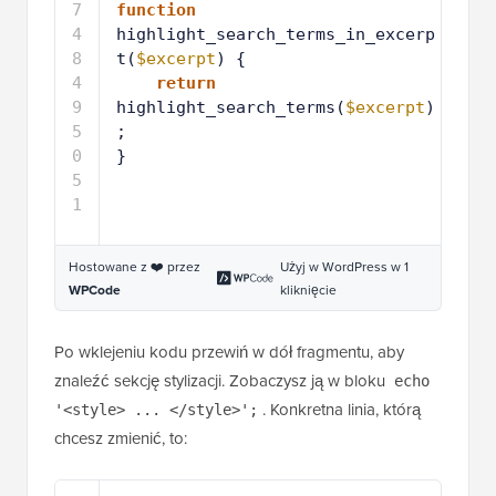
8
4
function
9
highlight_search_terms_in_excerp
t(
$excerpt
) {
5
return
0
highlight_search_terms(
$excerpt
)
;
5
}
1
Hostowane z ❤️ przez
Użyj w WordPress w 1
WPCode
kliknięcie
Po wklejeniu kodu przewiń w dół fragmentu, aby
znaleźć sekcję stylizacji. Zobaczysz ją w bloku
echo
. Konkretna linia, którą
'<style> ... </style>';
chcesz zmienić, to:
1
background-color: yellow;