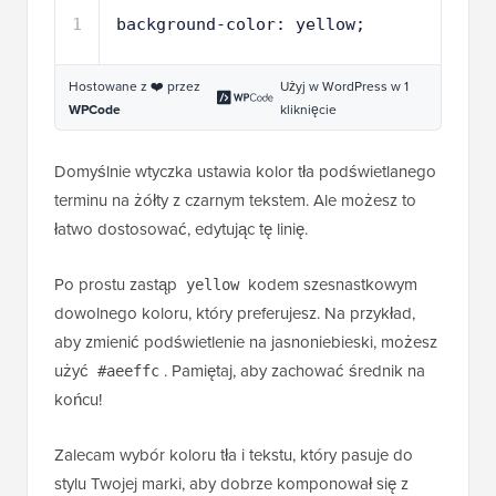
Hostowane z ❤️ przez
Użyj w WordPress w 1
WPCode
kliknięcie
Domyślnie wtyczka ustawia kolor tła podświetlanego
terminu na żółty z czarnym tekstem. Ale możesz to
łatwo dostosować, edytując tę linię.
Po prostu zastąp
kodem szesnastkowym
yellow
dowolnego koloru, który preferujesz. Na przykład,
aby zmienić podświetlenie na jasnoniebieski, możesz
użyć
. Pamiętaj, aby zachować średnik na
#aeeffc
końcu!
Zalecam wybór koloru tła i tekstu, który pasuje do
stylu Twojej marki, aby dobrze komponował się z
resztą Twojej witryny.