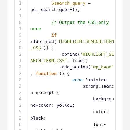
1
$search_query
= 
3
get_search_query();
1
4
1
// Output the CSS only 
5
once
1
if
6
(!defined(
'HIGHLIGHT_SEARCH_TERM
_CSS'
)) {
1
define(
'HIGHLIGHT_SE
7
ARCH_TERM_CSS'
, true);
1
add_action(
'wp_head'
8
, 
function
() {
1
echo
'<style>
9
2
strong.searc
0
h-excerpt {
2
backgrou
1
nd-color: yellow;
2
color: 
2
black;
2
font-