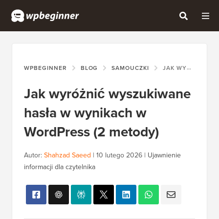
WPBEGINNER
BLOG
SAMOUCZKI
JAK WYRÓŻNIĆ WYSZUKIWANE HASŁA W WYNIKACH W WORDPRESS (2 METODY)
Jak wyróżnić wyszukiwane
hasła w wynikach w
WordPress (2 metody)
Autor:
Shahzad Saeed
|
10 lutego 2026
|
Ujawnienie
informacji dla czytelnika