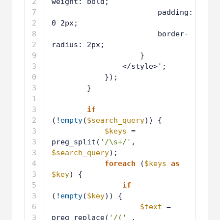
3
weight: bold;
2
padding: 
4
0 2px;
2
border-
5
radius: 2px;
2
}
6
2
</style>';
7
2
});
8
2
}
9
3
0
3
if
1
(!
empty
(
$search_query
)) {
3
$keys
= 
2
preg_split(
'/\s+/'
, 
$search_query
);
3
foreach
(
$keys
as
3
$key
) {
3
if
4
(!
empty
(
$key
)) {
3
$text
= 
5
preg_replace(
'/('
. 