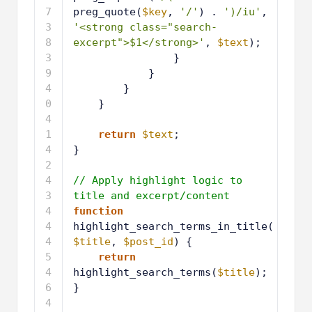
preg_quote(
$key
, 
'/'
) . 
')/iu'
, 
'<strong class="search-
excerpt">$1</strong>'
, 
$text
);
3
}
6
3
}
7
3
}
8
3
}
9
4
0
4
return
$text
;
1
4
}
2
4
3
4
// Apply highlight logic to 
4
title and excerpt/content
4
function
5
highlight_search_terms_in_title(
$title
, 
$post_id
) {
4
return
6
highlight_search_terms(
$title
);
4
}
7
4