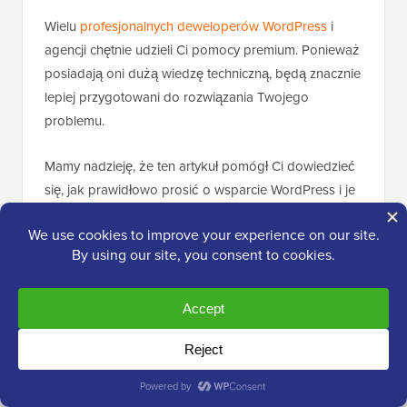
Wielu
profesjonalnych deweloperów WordPress
i
agencji chętnie udzieli Ci pomocy premium. Ponieważ
posiadają oni dużą wiedzę techniczną, będą znacznie
lepiej przygotowani do rozwiązania Twojego
problemu.
Mamy nadzieję, że ten artykuł pomógł Ci dowiedzieć
się, jak prawidłowo prosić o wsparcie WordPress i je
uzyskać. Możesz również zapoznać się z naszym
przewodnikiem na temat
jak zatrudnić wirtualnych
asystentów do swojej witryny WordPress
oraz
najlepszych narzędzi do obsługi skrzynek
odbiorczych do zarządzania e-mailami zespołowymi
.
Jeśli podobał Ci się ten artykuł, zasubskrybuj
nasz
kanał YouTube
po samouczki wideo WordPress.
Możesz nas również znaleźć na
Twitterze
i