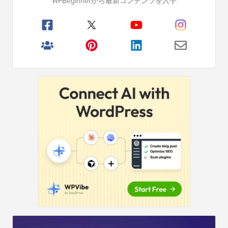
WPBeginnerから最新コンテンツを入手
イ
ジ
マ
リ
サ
イ
ド
バ
ー