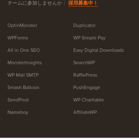
チームに参加しませんか：
採用募集中！
OptinMonster
Duplicator
WPForms
WP Simple Pay
All in One SEO
Easy Digital Downloads
MonsterInsights
SearchWP
WP Mail SMTP
RafflePress
Smash Balloon
PushEngage
SeedProd
WP Charitable
Nameboy
AffiliateWP