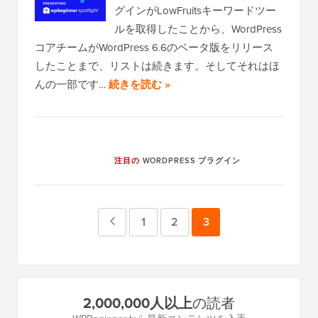
グインがLowFruitsキーワードツー
ルを取得したことから、WordPress
コアチームがWordPress 6.6のベータ版をリリース
したことまで、リストは続きます。そしてそれはほ
んの一部です…
続きを読む »
注目の
WORDPRESS プラグイン
前
ペ
1
ペ
2
ペ
3
の
ー
ー
ー
ペ
ジ
ジ
ジ
プ
2,000,000人以上
の読者
ー
ラ