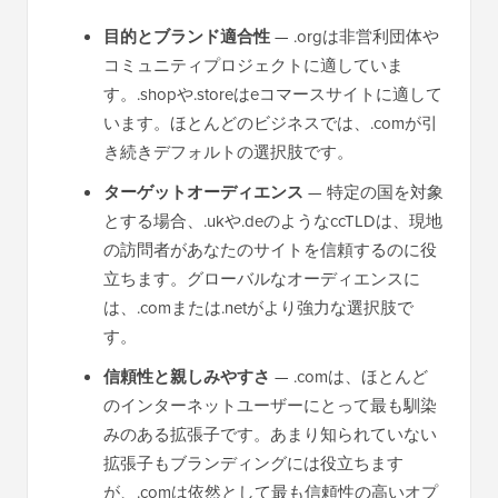
目的とブランド適合性
— .orgは非営利団体や
コミュニティプロジェクトに適していま
す。.shopや.storeはeコマースサイトに適して
います。ほとんどのビジネスでは、.comが引
き続きデフォルトの選択肢です。
ターゲットオーディエンス
— 特定の国を対象
とする場合、.ukや.deのようなccTLDは、現地
の訪問者があなたのサイトを信頼するのに役
立ちます。グローバルなオーディエンスに
は、.comまたは.netがより強力な選択肢で
す。
信頼性と親しみやすさ
— .comは、ほとんど
のインターネットユーザーにとって最も馴染
みのある拡張子です。あまり知られていない
拡張子もブランディングには役立ちます
が、.comは依然として最も信頼性の高いオプ