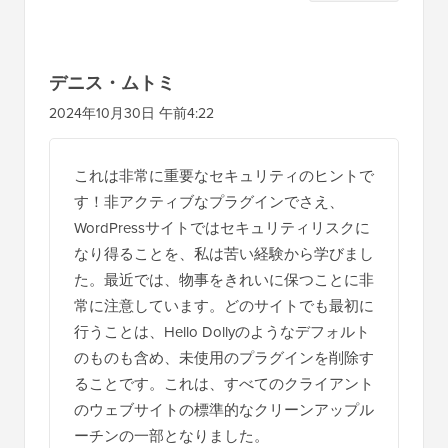
者
と
の
デニス・ムトミ
イ
2024年10月30日 午前4:22
ン
タ
これは非常に重要なセキュリティのヒントで
ラ
す！非アクティブなプラグインでさえ、
ク
WordPressサイトではセキュリティリスクに
シ
なり得ることを、私は苦い経験から学びまし
た。最近では、物事をきれいに保つことに非
ョ
常に注意しています。どのサイトでも最初に
ン
行うことは、Hello Dollyのようなデフォルト
のものも含め、未使用のプラグインを削除す
ることです。これは、すべてのクライアント
のウェブサイトの標準的なクリーンアップル
ーチンの一部となりました。