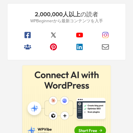
プ
2,000,000人以上
の読者
ラ
WPBeginnerから最新コンテンツを入手
イ
マ
リ
サ
イ
ド
バ
ー