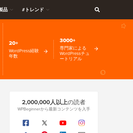
製品
#トレンド
3000+
20+
専門家による
WordPress経験
WordPressチュ
年数
ートリアル
プ
2,000,000人以上
の読者
ラ
WPBeginnerから最新コンテンツを入手
イ
マ