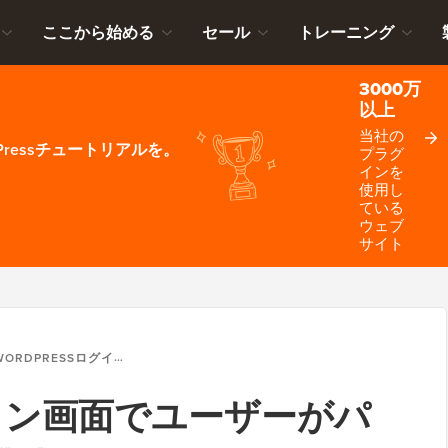
ここから始める
セール
トレーニング
3000万
以上
当社の
ressチュートリアルを。
プラグ
インを
使用し
ている
ウェブ
サイト
RDPRESSログイン画面でユーザーがパスワードを表示/非表示できるようにする方法
ログイン画面でユーザーがパ