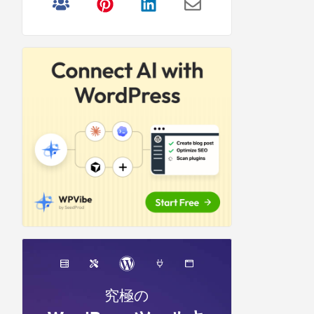
リ
サ
イ
ド
バ
ー
究極の