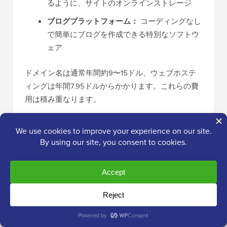
るように、サイトのオンラインストレージ
ブログプラットフォーム：
コーディングなし
で簡単にブログを作成できる特別なソフトウ
ェア
ドメイン名は通常年間約9〜15ドル、ウェブホステ
ィングは年間7.95ドルからかかります。これらの費
用は積み重なります。
幸いなことに、
Bluehost
はユーザーにホスティング
の大幅な割引と無料のドメイン名を提供することに
同意しました。これにより、月額わずか2.99ドルか
ら始めることができます。
→ この限定Bluehostオファーを請求す
るにはここをクリック ←