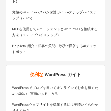
ト）
究極のWordPressスパム保護ガイド–ステップバイステ
ップ（2026）
MCPを使用してAIエージェントとWordPressを接続する
方法（ステップバイステップ）
HelpJetの紹介：顧客の質問に数秒で回答するAIチャッ
トボット
便利な
WordPress ガイド
WordPressでブログを書いてオンラインでお金を稼ぐた
WordP
めの30の「実績のある」方法
行する
WordPressウェブサイトを構築するには実際いくらかか
SEOを
りますか？
く移行