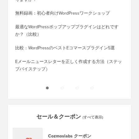
無料録画：初心者向けWordPressワークショップ
Blog
に）
最適なWordPressポップアッププラグインはどれです
か？（比較）
Wixか
バイス
比較：WordPressのベストEコマースプラグイン5選
Squa
Eメールニュースレターを正しく作成する方法（ステッ
プバイステップ）
ダウンタ
ーバー
セール＆クーポン
(すべて表示)
Cozmoslabs クーポン