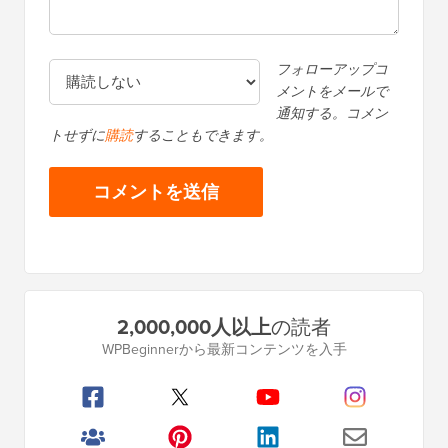
フォローアップコ
メントをメールで
通知する。コメン
トせずに
購読
することもできます。
プ
2,000,000人以上
の読者
ラ
WPBeginnerから最新コンテンツを入手
イ
マ
リ