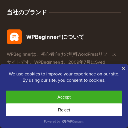
当社のブランド
WPBeginner®について
WPBeginnerは、初心者向けの無料WordPressリソース
サイトです。WPBeginnerは、2009年7月に
Syed
Balkhi
によって設立されました。このサイトの主な目
的は、人々がWordPressを学び、ウェブサイトを改善
するのを助けるために、質の高いWordPressチュート
リアルやその他のトレーニングリソースを提供するこ
とです。
チームに参加しませんか：
採用募集中！