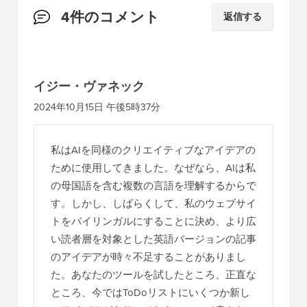
読
4件のコメント
返信する
者
と
の
イジー・ヴァネック
イ
2024年10月15日 午後5時37分
ン
タ
私はAIを同様のクリエイティブなアイデアの
ラ
ために使用してきました。なぜなら、AIは私
ク
の母国語を含む複数の言語を理解するからで
シ
す。しかし、しばらくして、私のウェブサイ
トをバイリンガルにすることに決め、より広
ョ
い読者層を対象とした英語バージョンの記事
ン
のアイデアが時々不足することがありまし
た。あなたのツールを試したところ、正直な
ところ、今ではToDoリストにいくつか新し