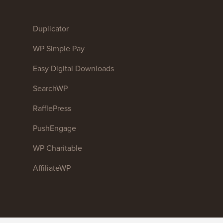
Duplicator
WP Simple Pay
Easy Digital Downloads
SearchWP
RafflePress
PushEngage
WP Charitable
AffiliateWP