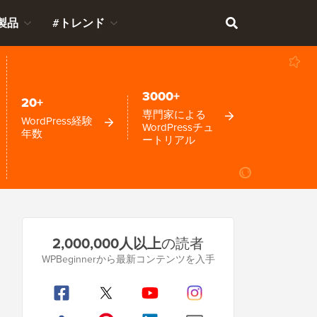
製品
#トレンド
3000+
20+
専門家による
WordPress経験
WordPressチュ
年数
ートリアル
プ
2,000,000人以上
の読者
ラ
WPBeginnerから最新コンテンツを入手
イ
マ