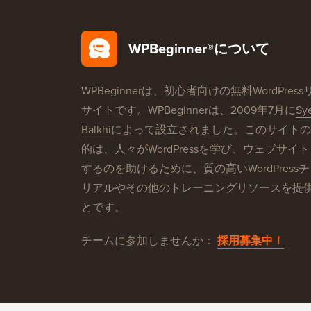
WPBeginner®について
WPBeginnerは、初心者向けの無料WordPres
サイトです。WPBeginnerは、2009年7月に
Sy
Balkhi
によって設立されました。このサイトの
的は、人々がWordPressを学び、ウェブサイ
するのを助けるために、質の高いWordPress
リアルやその他のトレーニングリソースを提
とです。
チームに参加しませんか：
採用募集中！