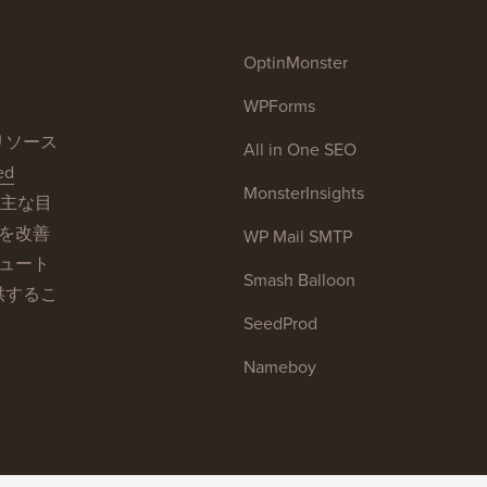
OptinMonster
WPForms
sリソース
All in One SEO
ed
MonsterInsights
主な目
トを改善
WP Mail SMTP
チュート
Smash Balloon
供するこ
SeedProd
Nameboy