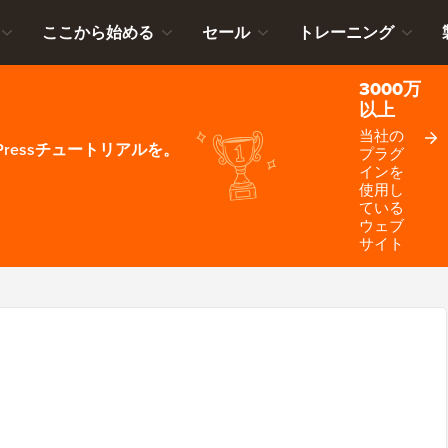
ここから始める
セール
トレーニング
3000万
以上
当社の
ressチュートリアルを。
プラグ
インを
使用し
ている
ウェブ
サイト