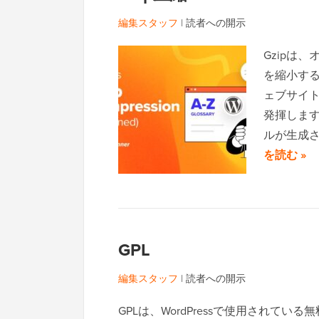
編集スタッフ
|
読者への開示
Gzipは
を縮小するテ
ェブサイ
発揮します
ルが生成
を読む »
GPL
編集スタッフ
|
読者への開示
GPLは、WordPressで使用され