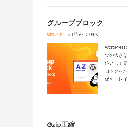
グループブロック
編集スタッフ
|
読者への開示
WordP
つの大き
位として
ロックを
保ち、レ
Gzip圧縮