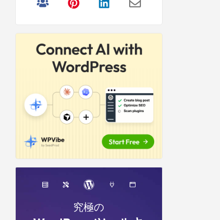
リ
サ
イ
ド
バ
ー
究極の