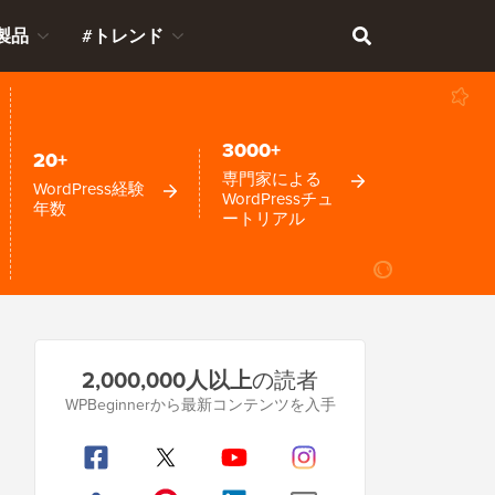
製品
#トレンド
3000+
20+
専門家による
WordPress経験
WordPressチュ
年数
ートリアル
プ
2,000,000人以上
の読者
ラ
WPBeginnerから最新コンテンツを入手
イ
マ