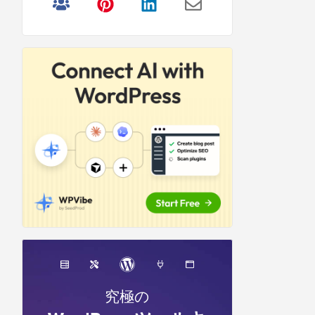
リ
サ
イ
ド
バ
ー
究極の