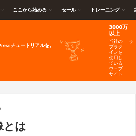
ここから始める
セール
トレーニング
3000万
以上
当社の
ressチュートリアルを。
プラグ
インを
使用し
ている
ウェブ
サイト
像
像とは