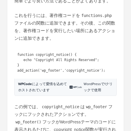
簡単でより良い方法であることがよくあります。
これを行うには、著作権コードを
functions.php
ファイルの関数に追加できます。その後、この関数
を、著作権コードを実行したい場所にあるアクショ
ンに追加できます。
1
function
copyright_notice() {
2
echo
"Copyright All Rights 
3
Reserved"
;
4
}
add_action(
'wp_footer'
,
'copyrigh
t_notice'
);
WPCode
によって愛情を込めて
WordPressで1クリ
ホストされています
ックで使用
この例では、
は
フ
copyright_notice
wp_footer