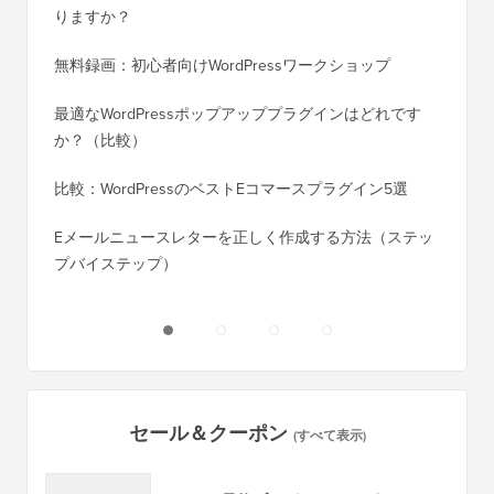
めの30の「実績のある」方法
行する
WordPressウェブサイトを構築するには実際いくらかか
SEOを
りますか？
く移行
無料録画：初心者向けWordPressワークショップ
Blog
に）
最適なWordPressポップアッププラグインはどれです
か？（比較）
Wixか
バイス
比較：WordPressのベストEコマースプラグイン5選
Squa
Eメールニュースレターを正しく作成する方法（ステッ
プバイステップ）
ダウンタ
ーバー