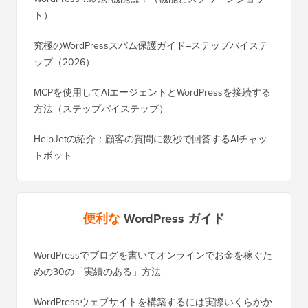
ール、およびよりスマートなSEO監視
WordPress 7.1の新機能は？（機能とスクリーンショッ
ト）
究極のWordPressスパム保護ガイド–ステップバイステ
ップ（2026）
MCPを使用してAIエージェントとWordPressを接続する
方法（ステップバイステップ）
HelpJetの紹介：顧客の質問に数秒で回答するAIチャッ
トボット
便利な
WordPress ガイド
WordPressでブログを書いてオンラインでお金を稼ぐた
WordP