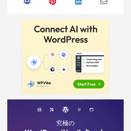
マ
リ
サ
イ
ド
バ
ー