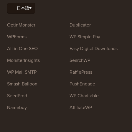
チームに参加しませんか：
採用募集中！
OptinMonster
Duplicator
WPForms
WP Simple Pay
All in One SEO
Easy Digital Downloads
MonsterInsights
SearchWP
WP Mail SMTP
RafflePress
Smash Balloon
PushEngage
SeedProd
WP Charitable
Nameboy
AffiliateWP