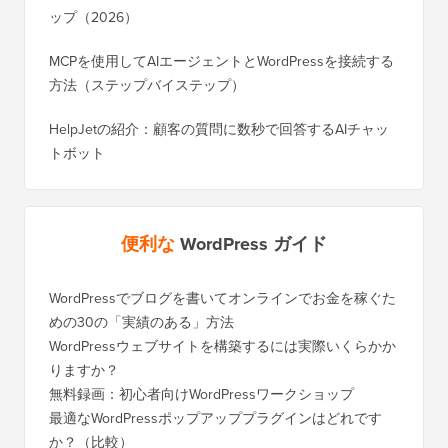
ップ（2026）
MCPを使用してAIエージェントとWordPressを接続する
方法（ステップバイステップ）
HelpJetの紹介：顧客の質問に数秒で回答するAIチャッ
トボット
便利な
WordPress ガイド
WordPressでブログを書いてオンラインでお金を稼ぐた
WordP
めの30の「実績のある」方法
行する
WordPressウェブサイトを構築するには実際いくらかか
SEOを
りますか？
く移行
無料録画：初心者向けWordPressワークショップ
Blog