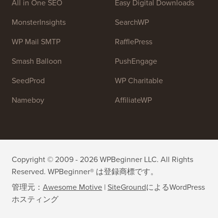
チームに参加しませんか：
採用募集中！
OptinMonster
Duplicator
WPForms
WP Simple Pay
All in One SEO
Easy Digital Downloads
MonsterInsights
SearchWP
WP Mail SMTP
RafflePress
Smash Balloon
PushEngage
SeedProd
WP Charitable
Nameboy
AffiliateWP