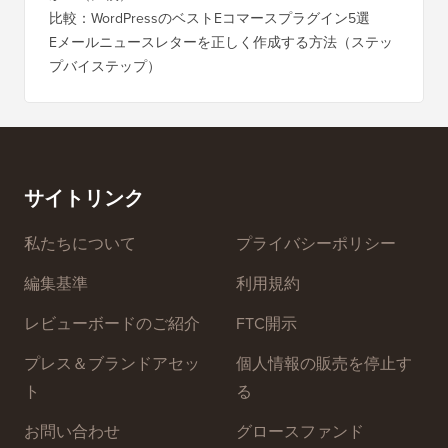
に）
最適なWordPressポップアッププラグインはどれです
か？（比較）
Wixか
バイス
比較：WordPressのベストEコマースプラグイン5選
Squa
Eメールニュースレターを正しく作成する方法（ステッ
プバイステップ）
ダウンタ
ーバー
サイトリンク
私たちについて
プライバシーポリシー
編集基準
利用規約