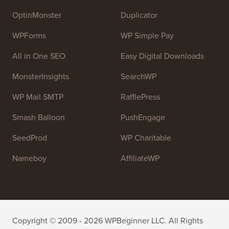
OptinMonster
Duplicator
WPForms
WP Simple Pay
All in One SEO
Easy Digital Downloads
MonsterInsights
SearchWP
WP Mail SMTP
RafflePress
Smash Balloon
PushEngage
SeedProd
WP Charitable
Nameboy
AffiliateWP
Copyright © 2009 - 2026 WPBeginner LLC. All Rights