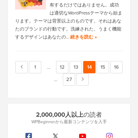
有するだけではありません。成功
は適切なWordPressテーマから始ま
ります。テーマは背景以上のものです。それはあな
たのブランドの行動です。洗練された、うまく機能
するデザインはあなたの…
続きを読む »
前
ペ
1
ペ
12
ペ
13
ペ
14
ペ
15
ペ
16
中
…
間
の
ー
ー
ー
ー
ー
ー
ペ
27
次
中
…
ペ
間
ペ
ジ
ジ
ジ
ジ
ジ
ジ
ー
の
ー
ペ
ジ
ー
ジ
ペ
ー
プ
は
ジ
2,000,000人以上
の読者
ジ
ー
省
ラ
は
WPBeginnerから最新コンテンツを入手
略
イ
ジ
省
マ
略