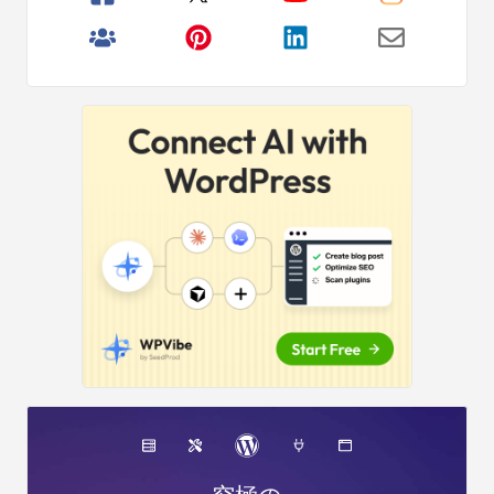
リ
サ
イ
ド
バ
ー