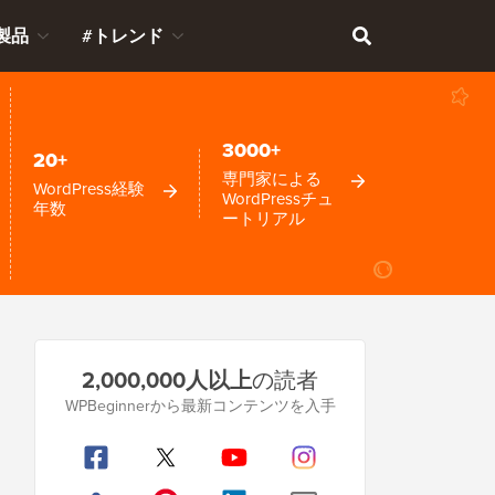
製品
#トレンド
3000+
20+
専門家による
WordPress経験
WordPressチュ
年数
ートリアル
プ
2,000,000人以上
の読者
ラ
WPBeginnerから最新コンテンツを入手
イ
マ