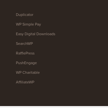
Duplicator
WP Simple Pay
Easy Digital Downloads
SearchWP
RafflePress
PushEngage
WP Charitable
AffiliateWP