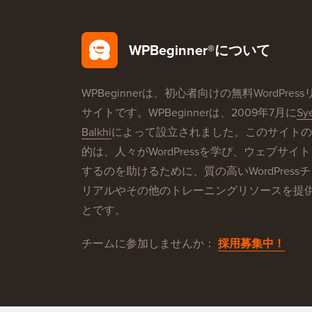
WPBeginner®について
WPBeginnerは、初心者向けの無料WordPres
サイトです。WPBeginnerは、2009年7月に
Sy
Balkhi
によって設立されました。このサイトの
的は、人々がWordPressを学び、ウェブサイ
するのを助けるために、質の高いWordPress
リアルやその他のトレーニングリソースを提
とです。
チームに参加しませんか：
採用募集中！