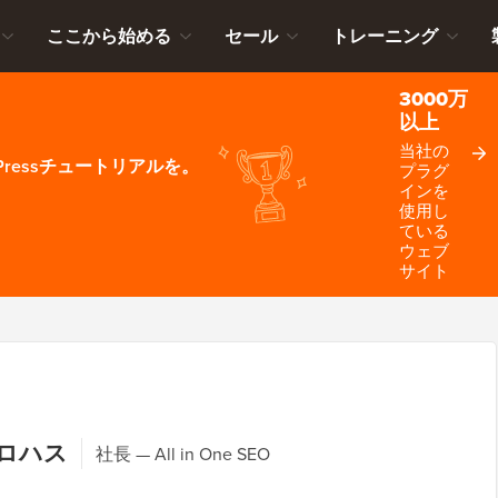
ここから始める
セール
トレーニング
3000万
以上
当社の
ressチュートリアルを。
プラグ
インを
使用し
ている
ウェブ
サイト
ロハス
社長
All in One SEO