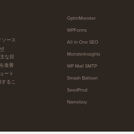
OptinMonster
WPForms
sリソース
All in One SEO
ed
MonsterInsights
主な目
トを改善
WP Mail SMTP
チュート
Smash Balloon
供するこ
SeedProd
Nameboy