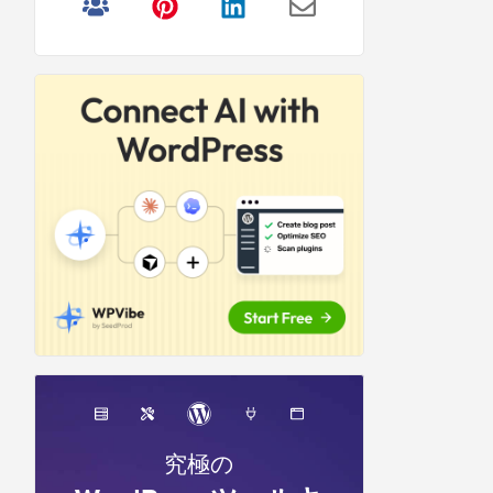
リ
サ
イ
ド
バ
ー
究極の