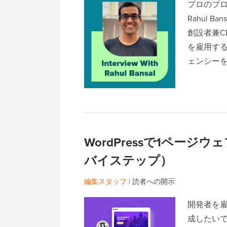
プロのブロガ
Rahul B
創設者兼C
を雇用する
ェンシー
WordPressで1ペー
バイステップ）
編集スタッフ
|
読者への開示
開発者を雇
成したいで