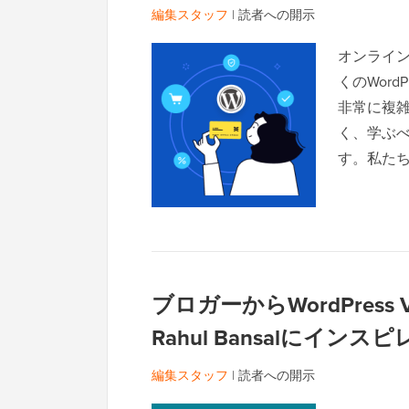
編集スタッフ
|
読者への開示
オンライ
くのWor
非常に複
く、学ぶ
す。私た
ブロガーからWordPress 
Rahul Bansalにイ
編集スタッフ
|
読者への開示