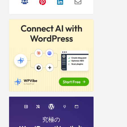
リ
サ
イ
ド
バ
ー
究極の