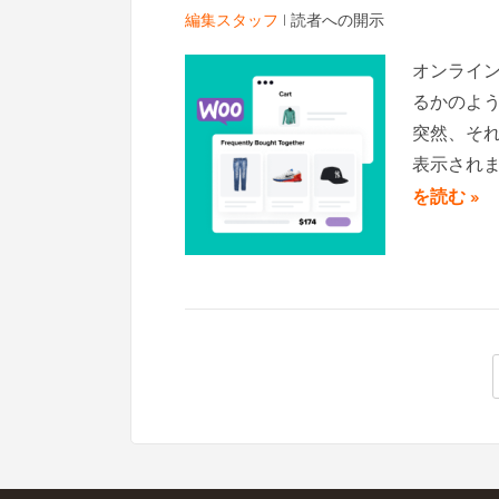
編集スタッフ
|
読者への開示
オンライ
るかのよう
突然、そ
表示され
を読む »