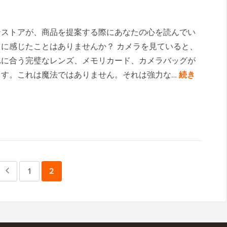
ンストアが、商品を提案する際にあなたの心を読んでい
に感じたことはありませんか？ カメラを見ていると、
れに合う完璧なレンズ、メモリカード、カメラバッグが
ます。これは魔法ではありません。それは強力な…
続き
前
ペ
1
ペ
2
の
ー
ー
ペ
ジ
ジ