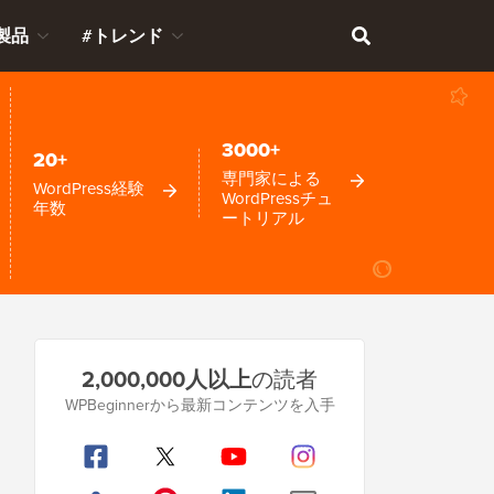
製品
#トレンド
3000+
20+
専門家による
WordPress経験
WordPressチュ
年数
ートリアル
プ
2,000,000人以上
の読者
ラ
WPBeginnerから最新コンテンツを入手
イ
マ