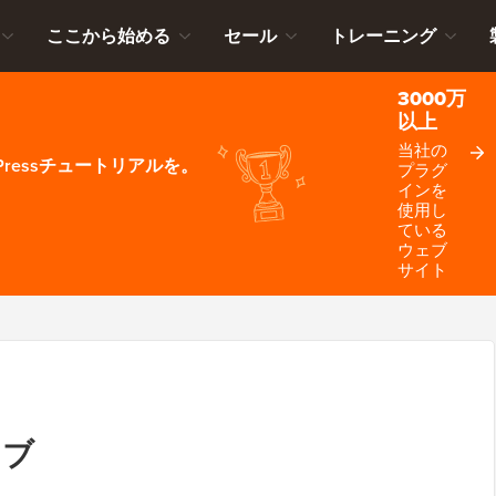
ここから始める
セール
トレーニング
3000万
以上
当社の
ressチュートリアルを。
プラグ
インを
使用し
ている
ウェブ
サイト
イブ