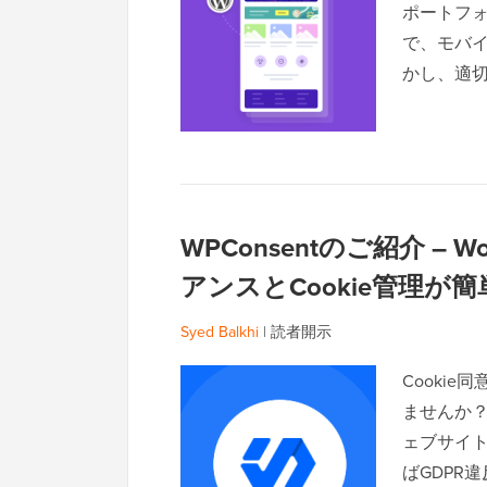
ポートフ
で、モバ
かし、適
WPConsentのご紹介 –
アンスとCookie管理が簡
Syed Balkhi
|
読者開示
Cooki
ませんか？
ェブサイ
ばGDPR