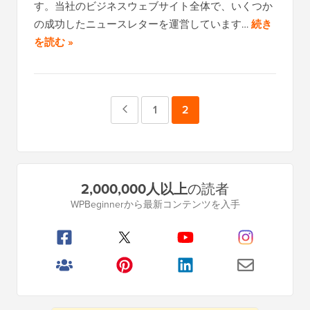
す。当社のビジネスウェブサイト全体で、いくつか
の成功したニュースレターを運営しています…
続き
を読む »
前
ペ
1
ペ
2
の
ー
ー
ペ
ジ
ジ
プ
2,000,000人以上
の読者
ー
ラ
WPBeginnerから最新コンテンツを入手
イ
ジ
マ
リ
サ
イ