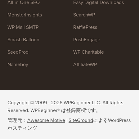
All in One SEO
Easy Digital Downloads
MonsterInsights
SearchWP
WP Mail SMTP
RafflePress
Smash Balloon
PushEngage
SeedProd
WP Charitable
Nameboy
AffiliateWP
Copyright © 2009 - 2026 WPBeginner LLC. All Rights
Reserved. WPBeginner® は登録商標です。
管理元：
Awesome Motive
|
SiteGround
による
WordPress
ホスティング