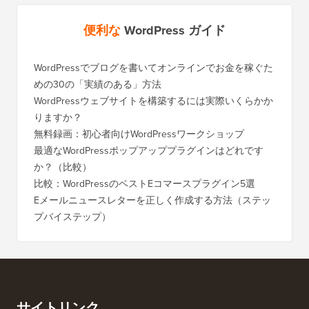
便利な
WordPress ガイド
WordPressでブログを書いてオンラインでお金を稼ぐた
WordP
めの30の「実績のある」方法
行する
WordPressウェブサイトを構築するには実際いくらかか
SEOを
りますか？
く移行
無料録画：初心者向けWordPressワークショップ
Blog
に）
最適なWordPressポップアッププラグインはどれです
か？（比較）
Wixか
バイス
比較：WordPressのベストEコマースプラグイン5選
Squa
Eメールニュースレターを正しく作成する方法（ステッ
プバイステップ）
ダウンタ
ーバー