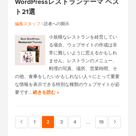
WordPressレストランテーマ ベス
ト21選
編集スタッフ
|
読者への開示
小規模なレストランを経営してい
る場合、ウェブサイトの作成は非
常に難しいように思えるかもしれ
ません。レストランのメニュー、
料理の写真、場所、営業時間、そ
の他、食事をしたいかもしれない人々にとって重要
な情報を表示できる特別な種類のウェブサイトが必
要です…
続きを読む »
前
ペ
1
ペ
2
ペ
3
ペ
4
ペ
19
次
中
…
間
の
ー
ー
ー
ー
ー
の