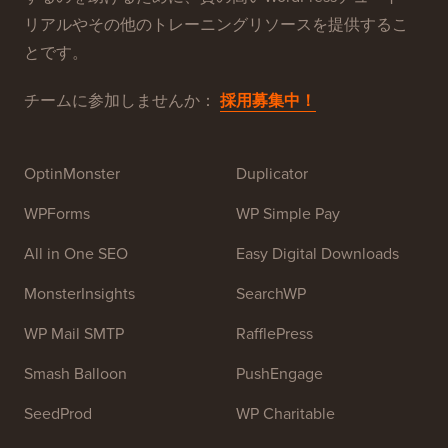
WPBeginnerは、初心者向けの無料WordPressリソース
サイトです。WPBeginnerは、2009年7月に
Syed
Balkhi
によって設立されました。このサイトの主な目
的は、人々がWordPressを学び、ウェブサイトを改善
するのを助けるために、質の高いWordPressチュート
リアルやその他のトレーニングリソースを提供するこ
とです。
チームに参加しませんか：
採用募集中！
OptinMonster
Duplicator
WPForms
WP Simple Pay