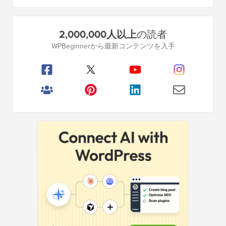
ペ
ペ
ジ
ジ
ジ
ジ
ジ
ペ
ー
プ
ジ
2,000,000人以上
の読者
ー
ー
ラ
は
WPBeginnerから最新コンテンツを入手
イ
ジ
ジ
省
マ
略
リ
サ
イ
ド
バ
ー