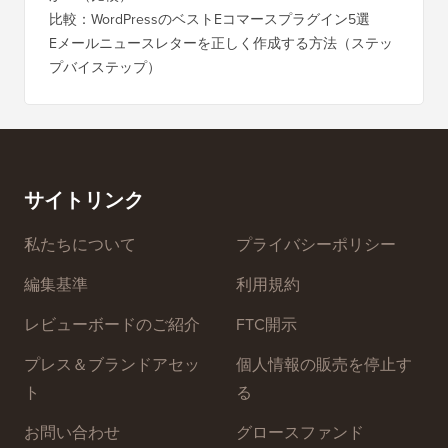
に）
最適なWordPressポップアッププラグインはどれです
か？（比較）
Wixか
バイス
比較：WordPressのベストEコマースプラグイン5選
Squa
Eメールニュースレターを正しく作成する方法（ステッ
プバイステップ）
ダウンタ
ーバー
サイトリンク
私たちについて
プライバシーポリシー
編集基準
利用規約