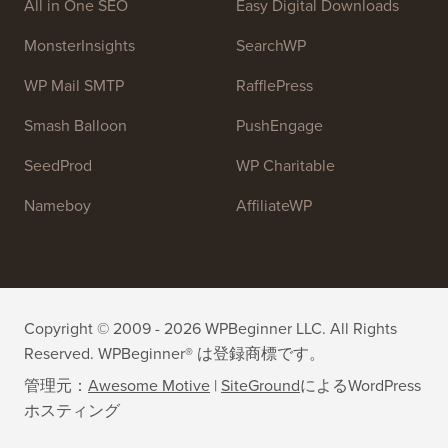
チームに参加しませんか：
採用募集中！
OptinMonster
Duplicator
WPForms
WP Simple Pay
All in One SEO
Easy Digital Downloads
MonsterInsights
SearchWP
WP Mail SMTP
RafflePress
Smash Balloon
PushEngage
SeedProd
WP Charitable
Nameboy
AffiliateWP