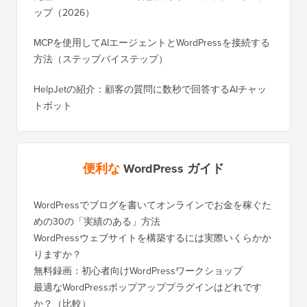
ップ（2026）
MCPを使用してAIエージェントとWordPressを接続する
方法（ステップバイステップ）
HelpJetの紹介：顧客の質問に数秒で回答するAIチャッ
トボット
便利な
WordPress ガイド
WordPressでブログを書いてオンラインでお金を稼ぐた
WordP
めの30の「実績のある」方法
行する
WordPressウェブサイトを構築するには実際いくらかか
SEOを
りますか？
く移行
無料録画：初心者向けWordPressワークショップ
Blog