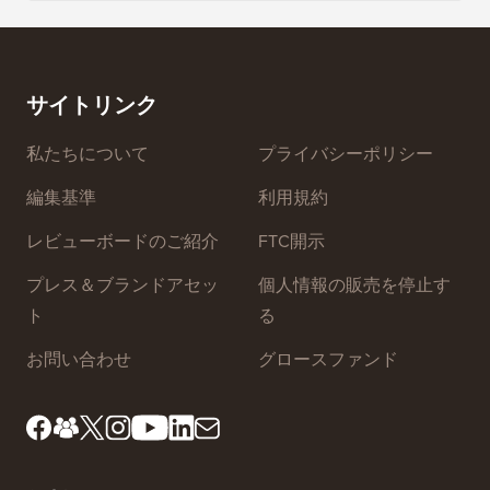
Squa
Eメールニュースレターを正しく作成する方法（ステッ
プバイステップ）
ダウンタ
ーバー
サイトリンク
私たちについて
プライバシーポリシー
編集基準
利用規約
レビューボードのご紹介
FTC開示
プレス＆ブランドアセッ
個人情報の販売を停止す