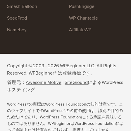
OptinMonster
Duplicator
WPForms
WP Simple Pay
All in One SEO
Easy Digital Downloads
MonsterInsights
SearchWP
WP Mail SMTP
RafflePress
Smash Balloon
PushEngage
SeedProd
WP Charitable
Nameboy
AffiliateWP
Copyright © 2009 - 2026 WPBeginner LLC. All Rights
Reserved. WPBeginner® は登録商標です。