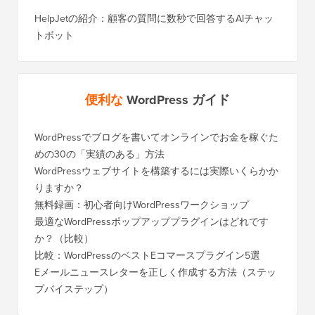
HelpJetの紹介：顧客の質問に数秒で回答するAIチャッ
トボット
便利な
WordPress ガイド
WordPressでブログを書いてオンラインでお金を稼ぐた
WordP
めの30の「実績のある」方法
行する
WordPressウェブサイトを構築するには実際いくらかか
SEOを
りますか？
く移行
無料録画：初心者向けWordPressワークショップ
Blog
に）
最適なWordPressポップアッププラグインはどれです
か？（比較）
Wixか
バイス
比較：WordPressのベストEコマースプラグイン5選