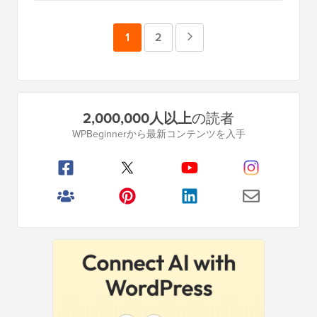
ペ
1
ペ
2
次
ー
ー
の
ジ
ジ
ペ
プ
2,000,000人以上
の読者
ー
ラ
WPBeginnerから最新コンテンツを入手
イ
ジ
マ
リ
サ
イ
ド
バ
ー