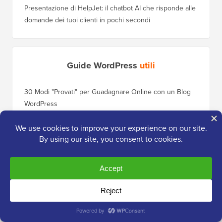
Presentazione di HelpJet: il chatbot AI che risponde alle
domande dei tuoi clienti in pochi secondi
Guide WordPress
utili
30 Modi "Provati" per Guadagnare Online con un Blog
Come Sp
WordPress
WordPre
Quanto Costa Davvero Costruire un Sito Web
Come Sp
WordPress?
Dominio
Registrazione Gratuita: Workshop WordPress per
Come Pa
Principianti
Posizio
Qual è il Miglior Plugin Popup per WordPress?
Come Pa
(Confronto)
(Passo 