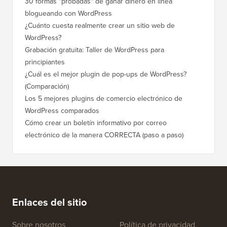
30 formas "probadas" de ganar dinero en línea
Cómo mo
blogueando con WordPress
a WordP
¿Cuánto cuesta realmente crear un sitio web de
Cómo m
WordPress?
dominio
Grabación gratuita: Taller de WordPress para
Cómo ca
principiantes
posicio
¿Cuál es el mejor plugin de pop-ups de WordPress?
Cómo ca
(Comparación)
a paso)
Los 5 mejores plugins de comercio electrónico de
Cómo m
WordPress comparados
correct
Cómo crear un boletín informativo por correo
Cómo mo
electrónico de la manera CORRECTA (paso a paso)
tiempo 