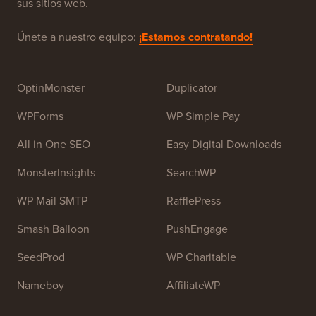
WordPress para principiantes. WPBeginner fue fundado
en julio de 2009 por
Syed Balkhi
. El objetivo principal
de este sitio es proporcionar tutoriales de alta calidad
de WordPress y otros recursos de capacitación para
ayudar a las personas a aprender WordPress y mejorar
sus sitios web.
Únete a nuestro equipo:
¡Estamos contratando!
OptinMonster
Duplicator
WPForms
WP Simple Pay
All in One SEO
Easy Digital Downloads
MonsterInsights
SearchWP