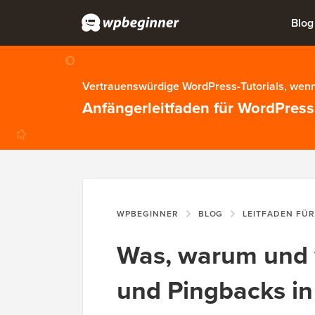
Blog
Vertrauenswürdige WordPress-Tutorials, wenn
Anfängerleitfaden für WordPress
WPBEGINNER
BLOG
LEITFADEN FÜ
Was, warum und w
und Pingbacks i