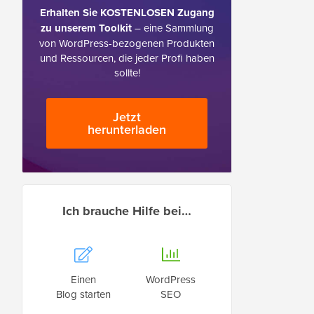
Erhalten Sie KOSTENLOSEN Zugang
zu unserem Toolkit
– eine Sammlung
von WordPress-bezogenen Produkten
und Ressourcen, die jeder Profi haben
sollte!
Jetzt
herunterladen
Ich brauche Hilfe bei…
Einen
WordPress
Blog starten
SEO