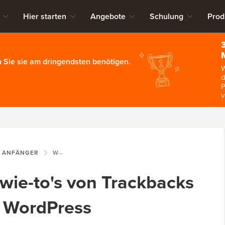
Hier starten
Angebote
Schulung
Prod
 Sie sie am dringendsten benötigen.
W
d
P
v
R ANFÄNGER
WAS, WARUM UND WIE-TO'S VON TRACKBACKS UND PINGBACKS IN WORDPRESS
ie-to's von Trackbacks
n WordPress