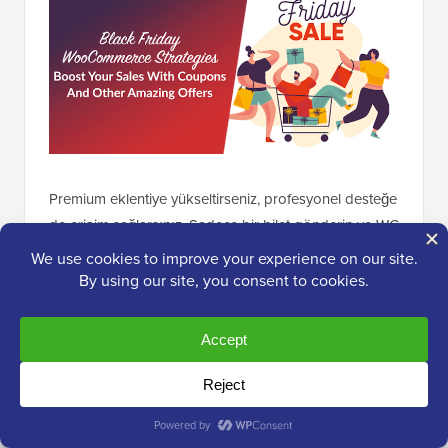
Premium eklentiye yükseltirseniz, profesyonel desteğe
de erişim sağlarsınız. Sadece bir bilet gönderin ve WC
Vendors ekibinden bir üye 24-48 saat içinde yanıt
vermeyi hedefleyecektir.
WC Vendors Fiyatlandırma ve Planları
Birden fazla satıcıyla çalışmanıza olanak tanıyan
ücretsiz bir eklenti arıyorsanız, WC Vendors'ı resmi
WordPress deposundan indirebilirsiniz.