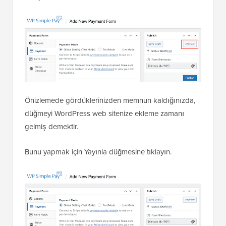
Önizlemede gördüklerinizden memnun kaldığınızda,
düğmeyi WordPress web sitenize ekleme zamanı
gelmiş demektir.
Bunu yapmak için Yayınla düğmesine tıklayın.