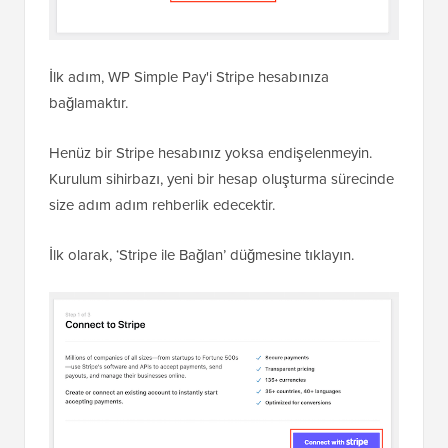
İlk adım, WP Simple Pay'i Stripe hesabınıza
bağlamaktır.
Henüz bir Stripe hesabınız yoksa endişelenmeyin.
Kurulum sihirbazı, yeni bir hesap oluşturma sürecinde
size adım adım rehberlik edecektir.
İlk olarak, ‘Stripe ile Bağlan’ düğmesine tıklayın.