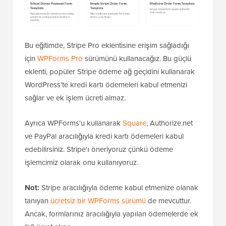
Bu eğitimde, Stripe Pro eklentisine erişim sağladığı
için
WPForms Pro
sürümünü kullanacağız. Bu güçlü
eklenti, popüler Stripe ödeme ağ geçidini kullanarak
WordPress'te kredi kartı ödemeleri kabul etmenizi
sağlar ve ek işlem ücreti almaz.
Ayrıca WPForms'u kullanarak
Square
, Authorize.net
ve PayPal aracılığıyla kredi kartı ödemeleri kabul
edebilirsiniz. Stripe'ı öneriyoruz çünkü ödeme
işlemcimiz olarak onu kullanıyoruz.
Not:
Stripe aracılığıyla ödeme kabul etmenize olanak
tanıyan
ücretsiz bir WPForms sürümü
de mevcuttur.
Ancak, formlarınız aracılığıyla yapılan ödemelerde ek