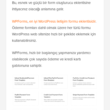
Bu, esnek ve güçlü bir form oluşturucu eklentisine
ihtiyacınız olacağı anlamına gelir.
WPForms
,
en iyi WordPress iletişim formu eklentisidir
.
Ödeme formları dahil olmak üzere her türlü formu
WordPress web sitenize hızlı bir şekilde eklemek için
kullanabilirsiniz.
WPForms, hızlı bir başlangıç yapmanıza yardımcı
olabilecek çok sayıda ödeme ve kredi kartı
şablonuna sahiptir.