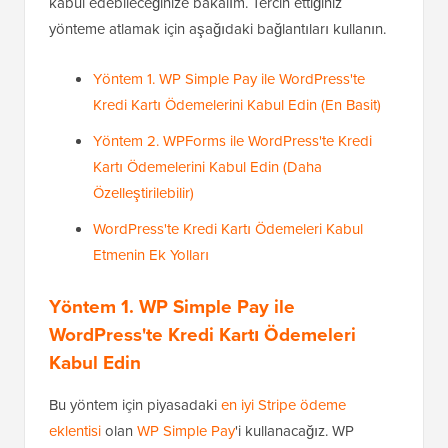
kabul edebileceğinize bakalım. Tercih ettiğiniz
yönteme atlamak için aşağıdaki bağlantıları kullanın.
Yöntem 1. WP Simple Pay ile WordPress'te
Kredi Kartı Ödemelerini Kabul Edin (En Basit)
Yöntem 2. WPForms ile WordPress'te Kredi
Kartı Ödemelerini Kabul Edin (Daha
Özelleştirilebilir)
WordPress'te Kredi Kartı Ödemeleri Kabul
Etmenin Ek Yolları
Yöntem
1. WP Simple Pay ile
WordPress'te Kredi Kartı Ödemeleri
Kabul Edin
Bu yöntem için piyasadaki
en iyi Stripe ödeme
eklentisi
olan
WP Simple Pay
'i kullanacağız. WP