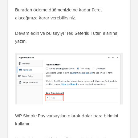
Buradan ödeme düğmenizle ne kadar ücret
alacağınıza karar verebilirsiniz.
Devam edin ve bu sayıyı 'Tek Seferlik Tutar' alanına
yazın.
WP Simple Pay varsayılan olarak dolar para birimini
kullanır.