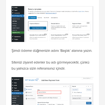
Şimdi ödeme düğmenizin adını ‘Başlık’ alanına yazın.
Sitenizi ziyaret edenler bu adı görmeyecektir, çünkü
bu yalnızca sizin referansınız içindir.