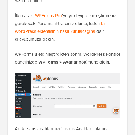
%3 ücret alınır.
İlk olarak,
WPForms Pro
'yu yükleyip etkinleştirmeniz
gerekecek. Yardıma ihtiyacınız olursa, lütfen
bir
WordPress eklentisinin nasıl kurulacağına
dair
kılavuzumuza bakın.
WPForms'u etkinleştirdikten sonra, WordPress kontrol
panelinizde
WPForms » Ayarlar
bölümüne gidin.
Artık lisans anahtarınızı 'Lisans Anahtarı' alanına