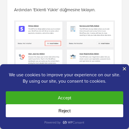
Ardından 'Eklenti Yükle' düğmesine tıklayın.
Ardından
WPForms » Ayarlar
bölümüne gidin.
Ardından, Ödemeler sekmesine tıklayın.