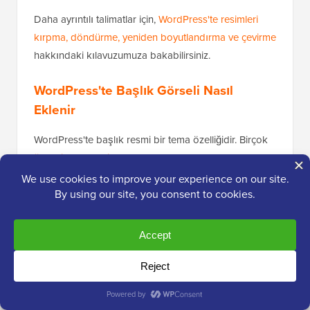
Daha ayrıntılı talimatlar için,
WordPress'te resimleri
kırpma, döndürme, yeniden boyutlandırma ve çevirme
hakkındaki kılavuzumuza bakabilirsiniz.
WordPress'te Başlık Görseli Nasıl
Eklenir
WordPress'te başlık resmi bir tema özelliğidir. Birçok
ücretsiz ve premium WordPress teması
başlık
resimleri desteğiyle birlikte gelir.
Bazı WordPress temaları, site genelinde bir başlık
resmi ayarlamanıza izin verirken, diğerleri yalnızca ana
sayfa için
bir başlık resmi ayarlamanıza
olanak tanır.
Görünüm » Özelleştir
sayfasından kendi özel başlık
resminizi yükleyebilirsiniz.