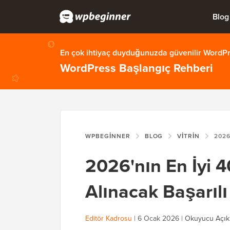
Blog
En çok ihtiyaç duyduğunuzda güvenilir WordPre
WordPress Başlangıç Rehberi
WPBEGINNER
BLOG
VITRIN
2026'NIN EN İY
2026'nın En İyi 
Alınacak Başarılı
Editör Kadrosu
|
6 Ocak 2026
|
Okuyucu Açık