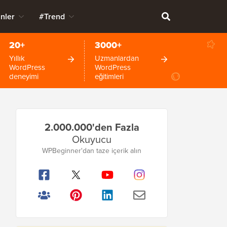
nler
#Trend
20+
3000+
Yıllık
Uzmanlardan
WordPress
WordPress
deneyimi
eğitimleri
Birincil
2.000.000'den Fazla
Kenar
Okuyucu
Çubuğu
WPBeginner'dan taze içerik alın