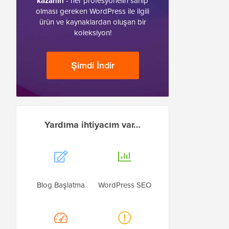
kazanın
- her profesyonelin sahip
olması gereken WordPress ile ilgili
ürün ve kaynaklardan oluşan bir
koleksiyon!
Şimdi İndir
Yardıma ihtiyacım var…
Blog Başlatma
WordPress SEO