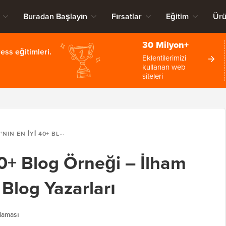
Buradan Başlayın
Fırsatlar
Eğitim
Ürü
30 Milyon+
ss eğitimleri.
Eklentilerimizi
kullanan web
siteleri
I 40+ BLOG ÖRNEĞI – İLHAM ALINACAK BAŞARILI BLOG YAZARLARI
40+ Blog Örneği – İlham
 Blog Yazarları
laması