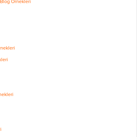
 Blog Örnekleri
nekleri
leri
nekleri
i