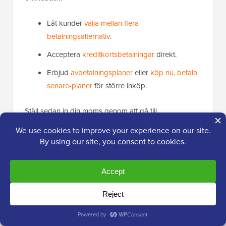
Låt kunder
välja mellan flera
betalningsalternativ
.
Acceptera
kreditkortsbetalningar
direkt.
Erbjud
avbetalningsplaner
eller
köp nu, betala
senare-planer
för större inköp.
Ställ sedan in din moms genom att gå till
WooCommerce » Inställningar
och klicka på fliken
‘Moms’.