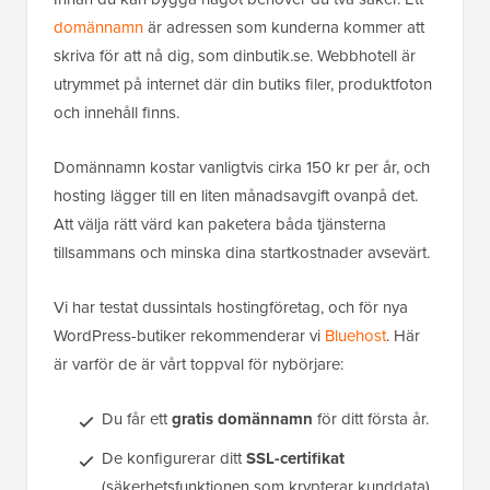
domännamn
är adressen som kunderna kommer att
skriva för att nå dig, som dinbutik.se. Webbhotell är
utrymmet på internet där din butiks filer, produktfoton
och innehåll finns.
Domännamn kostar vanligtvis cirka 150 kr per år, och
hosting lägger till en liten månadsavgift ovanpå det.
Att välja rätt värd kan paketera båda tjänsterna
tillsammans och minska dina startkostnader avsevärt.
Vi har testat dussintals hostingföretag, och för nya
WordPress-butiker rekommenderar vi
Bluehost
. Här
är varför de är vårt toppval för nybörjare:
Du får ett
gratis domännamn
för ditt första år.
De konfigurerar ditt
SSL-certifikat
(säkerhetsfunktionen som krypterar kunddata)