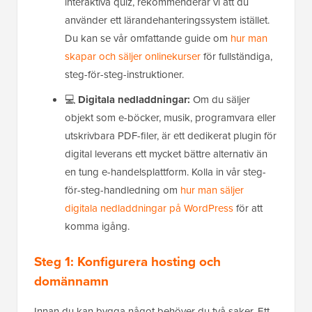
interaktiva quiz, rekommenderar vi att du
använder ett lärandehanteringssystem istället.
Du kan se vår omfattande guide om
hur man
skapar och säljer onlinekurser
för fullständiga,
steg-för-steg-instruktioner.
💻
Digitala nedladdningar:
Om du säljer
objekt som e-böcker, musik, programvara eller
utskrivbara PDF-filer, är ett dedikerat plugin för
digital leverans ett mycket bättre alternativ än
en tung e-handelsplattform. Kolla in vår steg-
för-steg-handledning om
hur man säljer
digitala nedladdningar på WordPress
för att
komma igång.
Steg 1: Konfigurera hosting och
domännamn
Innan du kan bygga något behöver du två saker. Ett