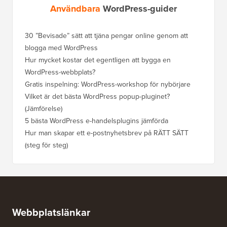
Användbara
WordPress-guider
30 ”Bevisade” sätt att tjäna pengar online genom att
Hur du f
blogga med WordPress
WordPre
Hur mycket kostar det egentligen att bygga en
Hur man
WordPress-webbplats?
att förl
Gratis inspelning: WordPress-workshop för nybörjare
Hur du b
ranknin
Vilket är det bästa WordPress popup-pluginet?
(Jämförelse)
Så här b
steg)
5 bästa WordPress e-handelsplugins jämförda
Hur man
Hur man skapar ett e-postnyhetsbrev på RÄTT SÄTT
(steg för steg)
Hur man 
utan dri