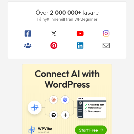
Primär
Över
2 000 000+
läsare
sidofält
Få nytt innehåll från WPBeginner