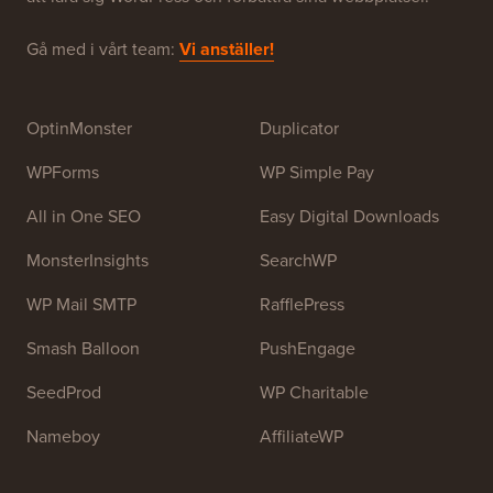
WPBeginner är en gratis WordPress-resurswebbplats
för nybörjare. WPBeginner grundades i juli 2009 av
Syed Balkhi
. Huvudsyftet med denna webbplats är att
tillhandahålla högkvalitativa WordPress-handledningar
och andra utbildningsresurser för att hjälpa människor
att lära sig WordPress och förbättra sina webbplatser.
Gå med i vårt team:
Vi anställer!
OptinMonster
Duplicator
WPForms
WP Simple Pay
All in One SEO
Easy Digital Downloads
MonsterInsights
SearchWP