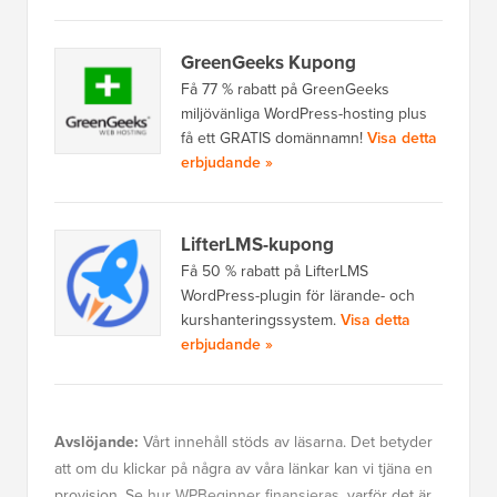
GreenGeeks Kupong
Få 77 % rabatt på GreenGeeks
miljövänliga WordPress-hosting plus
få ett GRATIS domännamn!
Visa detta
erbjudande »
LifterLMS-kupong
Få 50 % rabatt på LifterLMS
WordPress-plugin för lärande- och
kurshanteringssystem.
Visa detta
erbjudande »
Avslöjande:
Vårt innehåll stöds av läsarna. Det betyder
att om du klickar på några av våra länkar kan vi tjäna en
provision. Se
hur WPBeginner finansieras
, varför det är