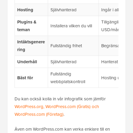
Hosting
Självhanterad
Ingår i alla plane
Plugins &
Tillgängligt på 
Installera vilken du vill
teman
USD/mån)
Intäktsgenere
Fullständig frihet
Begränsat av pl
ring
Underhåll
Självhanterad
Hanterat åt dig
Fullständig
Bäst för
Hosting utan kr
webbplatskontroll
Du kan också kolla in vår infografik som jämför
WordPress.org, WordPress.com (Gratis) och
WordPress.com (Företag)
.
Även om WordPress.com kan verka enklare till en