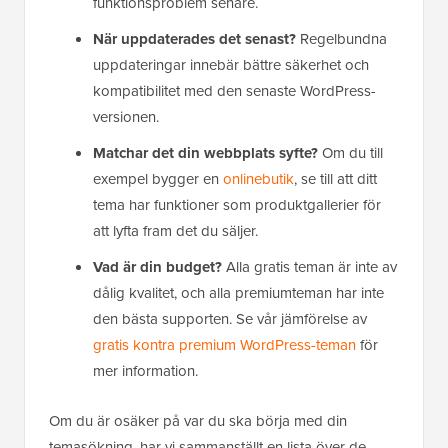
funktionsproblem senare.
När uppdaterades det senast?
Regelbundna
uppdateringar innebär bättre säkerhet och
kompatibilitet med den senaste WordPress-
versionen.
Matchar det din webbplats syfte?
Om du till
exempel bygger en
onlinebutik
, se till att ditt
tema har funktioner som produktgallerier för
att lyfta fram det du säljer.
Vad är din budget?
Alla gratis teman är inte av
dålig kvalitet, och alla premiumteman har inte
den bästa supporten. Se vår jämförelse av
gratis kontra premium WordPress-teman
för
mer information.
Om du är osäker på var du ska börja med din
temasökning, har vi sammanställt en lista över de