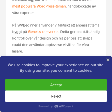
mest populära WordPress-teman
, handplockade av
våra experter.
På WPBeginner använder vi faktiskt ett anpassat tema
byggt på
Genesis-ramverket
. Detta ger oss fullständig
kontroll över vår design och hjälper oss att skapa
exakt den användarupplevelse vi vill ha för våra
läsare.
Vill du ha den nivån av anpassning för din webbplats?
Vi rekommenderar att använda
SeedProd
, som är en
kraftfull tema- och sidbyggare som kommer med över
350 färdiga mallar. Du kan välja vilken mall som helst
och anpassa den för att perfekt matcha din vision.
SeedProd inkluderar till och med en
AI-
webbplatsbyggare
som kan skapa en komplett