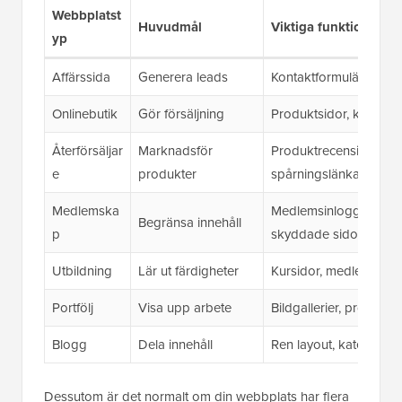
Webbplatst
Huvudmål
Viktiga funktioner s
yp
Affärssida
Generera leads
Kontaktformulär, e-post
Onlinebutik
Gör försäljning
Produktsidor, kundvag
Återförsäljar
Marknadsför
Produktrecensioner, jä
e
produkter
spårningslänkar
Medlemska
Medlemsinloggning, p
Begränsa innehåll
p
skyddade sidor
Utbildning
Lär ut färdigheter
Kursidor, medlemsåtk
Portfölj
Visa upp arbete
Bildgallerier, projekts
Blogg
Dela innehåll
Ren layout, kategorier
Dessutom är det normalt om din webbplats har flera