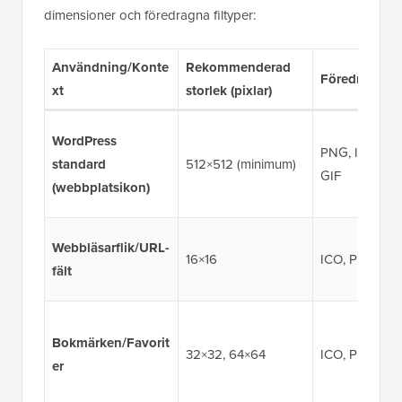
dimensioner och föredragna filtyper:
Användning/Konte
Rekommenderad
Föredragna f
xt
storlek (pixlar)
WordPress
PNG, ICO, JP
standard
512×512 (minimum)
GIF
(webbplatsikon)
Webbläsarflik/URL-
16×16
ICO, PNG
fält
Bokmärken/Favorit
32×32, 64×64
ICO, PNG
er