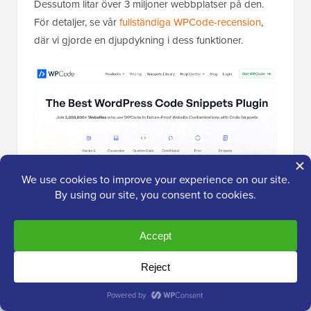
Dessutom litar över 3 miljoner webbplatser på den.
För detaljer, se vår
fullständiga WPCode-recension
,
där vi gjorde en djupdykning i dess funktioner.
En annan stor fördel med WPCode är att om du
uppdaterar ditt tema, så kommer du inte att förlora
dina kodändringar, inklusive din favicon.