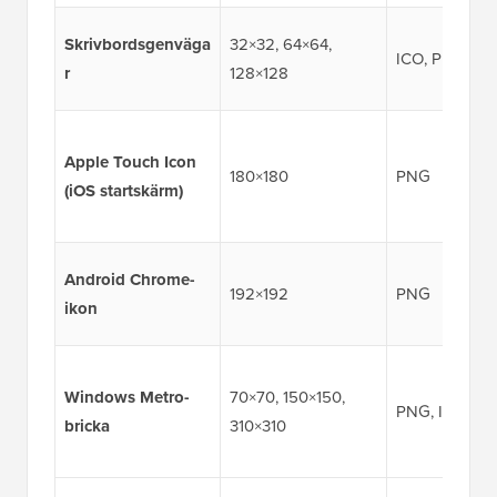
Skrivbordsgenväga
32×32, 64×64,
ICO, PNG
r
128×128
Apple Touch Icon
180×180
PNG
(iOS startskärm)
Android Chrome-
192×192
PNG
ikon
Windows Metro-
70×70, 150×150,
PNG, ICO
bricka
310×310