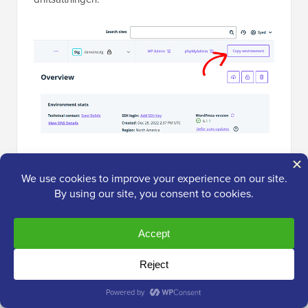
Detta tar dig till alternativsidan. Härifrån måste du
välja dina käll- och destinationsmiljöer för
kopieringen.
Här väljer du din staging-webbplats som källmiljö och
din produktions- eller live-webbplats som
destinationsmiljö.