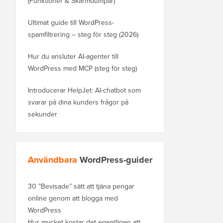
(Funktioner & Skärmdumpar)
Ultimat guide till WordPress-
spamfiltrering – steg för steg (2026)
Hur du ansluter AI-agenter till
WordPress med MCP (steg för steg)
Introducerar HelpJet: AI-chatbot som
svarar på dina kunders frågor på
sekunder
Användbara
WordPress-guider
30 ”Bevisade” sätt att tjäna pengar
online genom att blogga med
WordPress
Hur mycket kostar det egentligen att