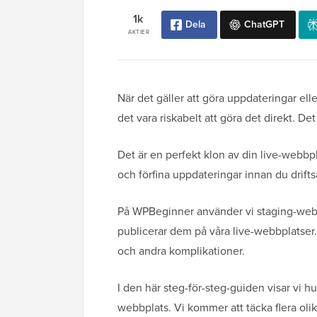
1k
Dela
ChatGPT
AKTIER
När det gäller att göra uppdateringar e
det vara riskabelt att göra det direkt. D
Det är en perfekt klon av din live-webbp
och förfina uppdateringar innan du drif
På WPBeginner använder vi staging-webbp
publicerar dem på våra live-webbplatser. 
och andra komplikationer.
I den här steg-för-steg-guiden visar vi h
webbplats. Vi kommer att täcka flera oli