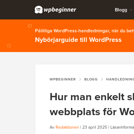
Blogg
Pålitliga WordPress-handledningar, när du b
Nybörjarguide till WordPress
WPBEGINNER
BLOGG
HANDLEDNIN
Hur man enkelt s
webbplats för Wor
Av
Redaktionen
|
23 april 2025
|
Läsarinforma