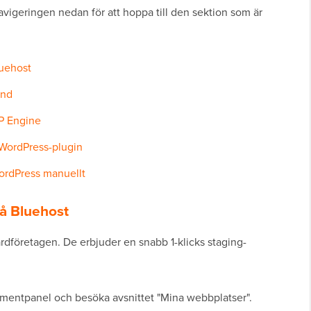
vigeringen nedan för att hoppa till den sektion som är
luehost
und
P Engine
WordPress-plugin
ordPress manuellt
å Bluehost
rdföretagen. De erbjuder en snabb 1-klicks staging-
rumentpanel och besöka avsnittet "Mina webbplatser".