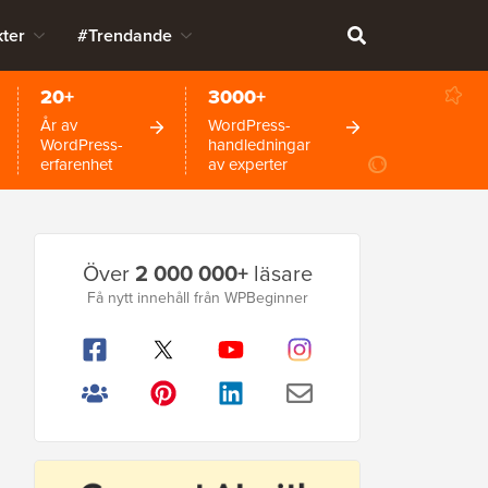
ter
#Trendande
20+
3000+
År av
WordPress-
WordPress-
handledningar
erfarenhet
av experter
Primär
Över
2 000 000+
läsare
sidofält
Få nytt innehåll från WPBeginner