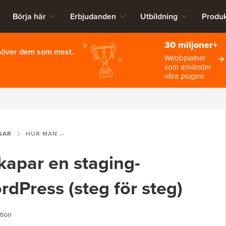
Börja här
Erbjudanden
Utbildning
Produk
30 miljoner+
ehöver dem som mest.
Webbplatser
som använder
våra plugins
GAR
HUR MAN ENKELT SKAPAR EN STAGING-WEBBPLATS FÖR WORDPRESS (STEG FÖR STEG)
kapar en staging-
dPress (steg för steg)
tion